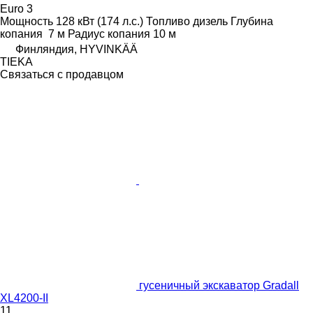
Euro 3
Мощность
128 кВт (174 л.с.)
Топливо
дизель
Глубина
копания
7 м
Радиус копания
10 м
Финляндия, HYVINKÄÄ
TIEKA
Связаться с продавцом
гусеничный экскаватор Gradall
XL4200-II
11