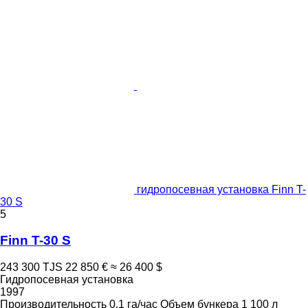
гидропосевная установка Finn T-
30 S
5
Finn T-30 S
243 300 TJS
22 850 €
≈ 26 400 $
Гидропосевная установка
1997
Производительность
0,1 га/час
Объем бункера
1 100 л