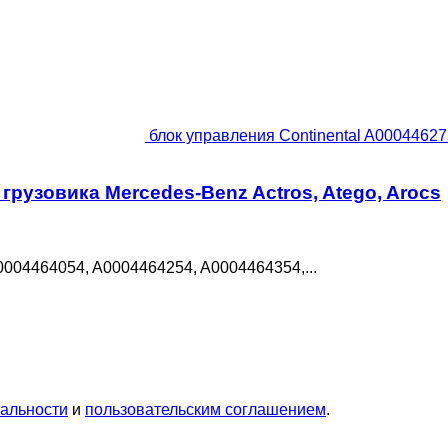
блок управления Continental A000446275
грузовика Mercedes-Benz Actros, Atego, Arocs
004464054, A0004464254, A0004464354,...
альности
и
пользовательским соглашением
.