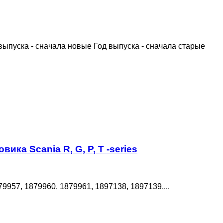
выпуска - сначала новые
Год выпуска - сначала старые
ика Scania R, G, P, T -series
9957, 1879960, 1879961, 1897138, 1897139,...