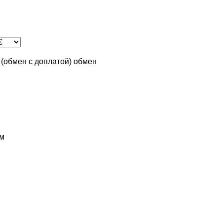
n (обмен с доплатой)
обмен
м