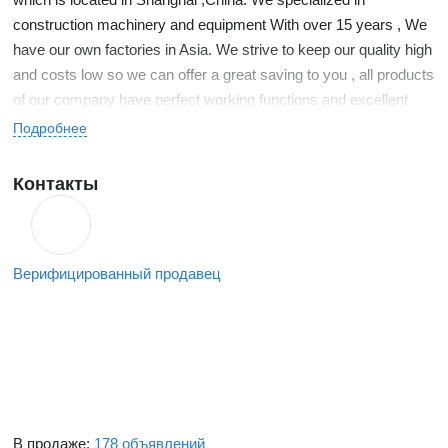
construction machinery and equipment With over 15 years , We
have our own factories in Asia. We strive to keep our quality high
and costs low so we can offer a great saving to you , all products
of our company have perfect working functions and excellent
quality through out of the world.
Подробнее
Our company offers a comprehensive range of used machines
Контакты
including Excavators, Loaders, Road rollers, Cranes, Forklifts,
Graders, Bulldozers .etc.
Верифицированный продавец
We keep living up to the belief of: honest selling, best
quality,people-orientation and benefits to customers.
Welcome new and old customers to contact us !
В продаже:
178 объявлений