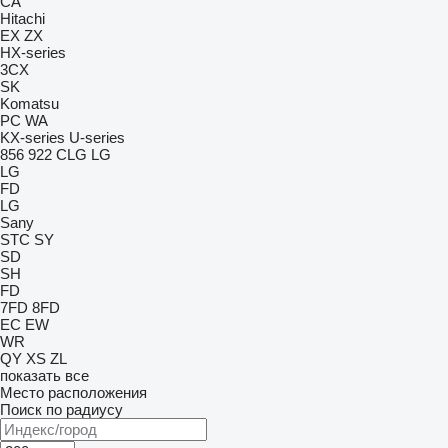
CA
Hitachi
EX
ZX
HX-series
3CX
SK
Komatsu
PC
WA
KX-series
U-series
856
922
CLG
LG
LG
FD
LG
Sany
STC
SY
SD
SH
FD
7FD
8FD
EC
EW
WR
QY
XS
ZL
показать все
Место расположения
Поиск по радиусу