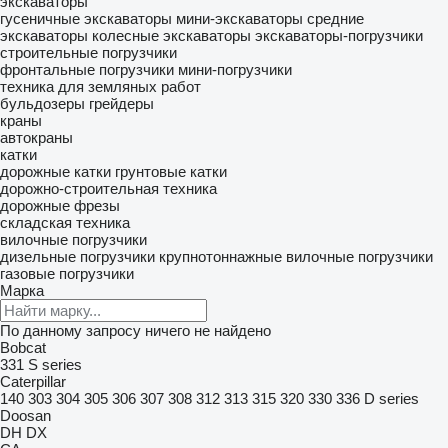
экскаваторы
гусеничные экскаваторы
мини-экскаваторы
средние
экскаваторы
колесные экскаваторы
экскаваторы-погрузчики
строительные погрузчики
фронтальные погрузчики
мини-погрузчики
техника для земляных работ
бульдозеры
грейдеры
краны
автокраны
катки
дорожные катки
грунтовые катки
дорожно-строительная техника
дорожные фрезы
складская техника
вилочные погрузчики
дизельные погрузчики
крупнотоннажные вилочные погрузчики
газовые погрузчики
Марка
По данному запросу ничего не найдено
Bobcat
331
S series
Caterpillar
140
303
304
305
306
307
308
312
313
315
320
330
336
D series
Doosan
DH
DX