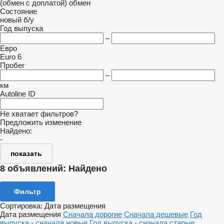
(обмен с доплатой)
обмен
Состояние
новый
б/у
Год выпуска
–
Евро
Euro 6
Пробег
–
км
Autoline ID
Не хватает фильтров?
Предложить изменение
Найдено:
-
показать
8 объявлений:
Найдено
Фильтр
Сортировка
:
Дата размещения
Дата размещения
Сначала дорогие
Сначала дешевые
Год
выпуска - сначала новые
Год выпуска - сначала старые