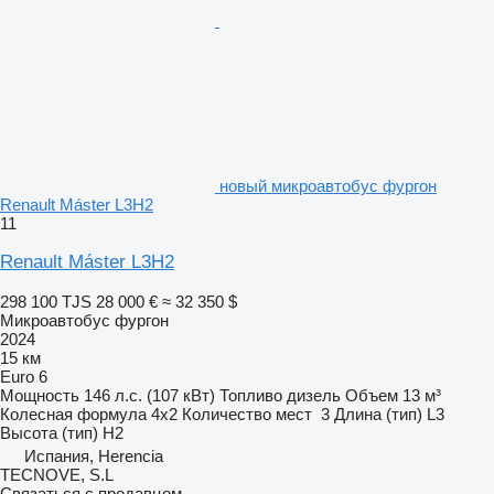
новый микроавтобус фургон
Renault Máster L3H2
11
Renault Máster L3H2
298 100 TJS
28 000 €
≈ 32 350 $
Микроавтобус фургон
2024
15 км
Euro 6
Мощность
146 л.с. (107 кВт)
Топливо
дизель
Объем
13 м³
Колесная формула
4x2
Количество мест
3
Длина (тип)
L3
Высота (тип)
H2
Испания, Herencia
TECNOVE, S.L
Связаться с продавцом