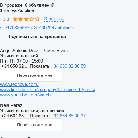
В продаже:
8 объявлений
1
год на Autoline
3.3
17 отзывов
site1763366936031400259.autoline.es
Подписаться на продавца
Ángel Antonio Díaz - Pavón Elvira
Языки:
испанский
Пн - Пт
07:00 - 15:00
+34 650 32 ...
Показать
+34 650 32 36 59
Перезвоните мне
www.tecnove.com/
www.linkedin.com/company/tecnove-s-l-/posts/
www.youtube.com/watch
Nela Pérez
Языки:
испанский, английский
+34 664 65 ...
Показать
+34 664 65 00 37
Перезвоните мне