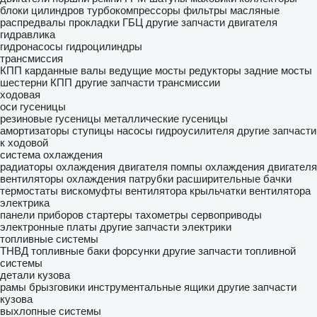
блоки цилиндров
турбокомпрессоры
фильтры масляные
распредвалы
прокладки ГБЦ
другие запчасти двигателя
гидравлика
гидронасосы
гидроцилиндры
трансмиссия
КПП
карданные валы
ведущие мосты
редукторы
задние мосты
шестерни КПП
другие запчасти трансмиссии
ходовая
оси
гусеницы
резиновые гусеницы
металлические гусеницы
амортизаторы
ступицы
насосы гидроусилителя
другие запчасти
к ходовой
система охлаждения
радиаторы охлаждения двигателя
помпы охлаждения двигателя
вентиляторы охлаждения
патрубки
расширительные бачки
термостаты
вискомуфты вентилятора
крыльчатки вентилятора
электрика
панели приборов
стартеры
тахометры
сервоприводы
электронные платы
другие запчасти электрики
топливные системы
ТНВД
топливные баки
форсунки
другие запчасти топливной
системы
детали кузова
рамы
брызговики
инструментальные ящики
другие запчасти
кузова
выхлопные системы