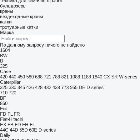
техника для земляных работ
бульдозеры
краны
вездеходные краны
катки
тротуарные катки
Марка
По данному запросу ничего не найдено
1604
BW
B
325
Case
420
440
450
580
688
721
788
821
1088
1188
1840
CX
SR
W-series
Caterpillar
325
330
345
426
428
432
438
773
955
DE
D series
710
720
BF
860
Fiat
FD
FL
FR
Fiat-Hitachi
EX
FB
FD
FH
FL
44C
44D
55D
60E
D-series
Daily