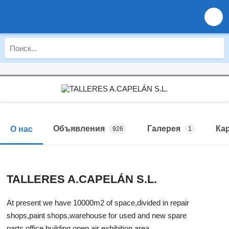
Объявления
Галерея
Ка
О нас
926
1
TALLERES A.CAPELÁN S.L.
At present we have 10000m2 of space,divided in repair
shops,paint shops,warehouse for used and new spare
parts,office building,open air exhibition area.