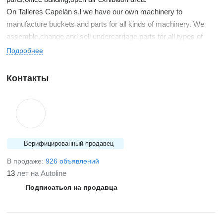
On Talleres Capelán s.l we have our own machinery to
manufacture buckets and parts for all kinds of machinery. We
assemble,change and sell undercarriage parts for all types of
agricultural and industrial machines, chains, rollers, idlers,
Подробнее
sprockets, shoes, rubber shoes with no limit of weight or siz
Контакты
Верифицированный продавец
В продаже:
926 объявлений
13
лет на Autoline
Подписаться на продавца