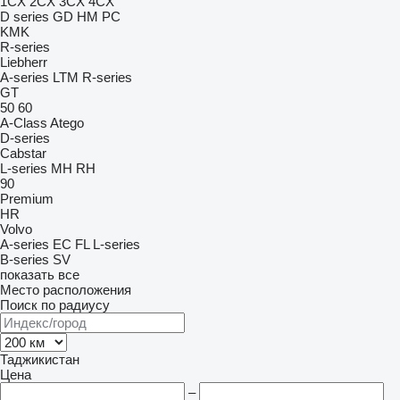
1CX
2CX
3CX
4CX
D series
GD
HM
PC
KMK
R-series
Liebherr
A-series
LTM
R-series
GT
50
60
A-Class
Atego
D-series
Cabstar
L-series
MH
RH
90
Premium
HR
Volvo
A-series
EC
FL
L-series
B-series
SV
показать все
Место расположения
Поиск по радиусу
Таджикистан
Цена
–