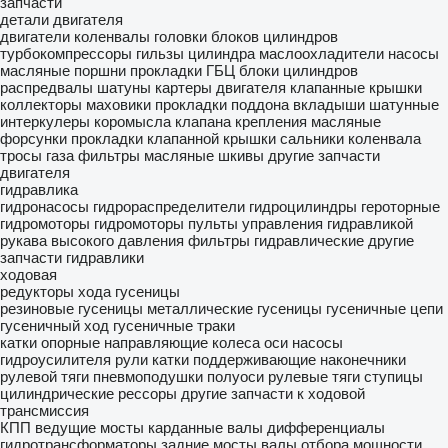
запчасти
детали двигателя
двигатели
коленвалы
головки блоков цилиндров
турбокомпрессоры
гильзы цилиндра
маслоохладители
насосы
масляные
поршни
прокладки ГБЦ
блоки цилиндров
распредвалы
шатуны
картеры двигателя
клапанные крышки
коллекторы
маховики
прокладки поддона
вкладыши шатунные
интеркулеры
коромысла клапана
крепления
масляные
форсунки
прокладки клапанной крышки
сальники коленвала
тросы газа
фильтры масляные
шкивы
другие запчасти
двигателя
гидравлика
гидронасосы
гидрораспределители
гидроцилиндры
героторные
гидромоторы
гидромоторы
пульты управления гидравликой
рукава высокого давления
фильтры гидравлические
другие
запчасти гидравлики
ходовая
редукторы хода
гусеницы
резиновые гусеницы
металлические гусеницы
гусеничные цепи
гусеничный ход
гусеничные траки
катки опорные
направляющие колеса
оси
насосы
гидроусилителя
рули
катки поддерживающие
наконечники
рулевой тяги
пневмоподушки
полуоси
рулевые тяги
ступицы
цилиндрические рессоры
другие запчасти к ходовой
трансмиссия
КПП
ведущие мосты
карданные валы
дифференциалы
гидротрансформаторы
задние мосты
валы отбора мощности