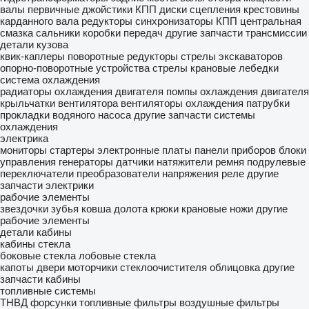
валы первичные
джойстики КПП
диски сцепления
крестовины
карданного вала
редукторы
синхронизаторы КПП
центральная
смазка
сальники коробки передач
другие запчасти трансмиссии
детали кузова
квик-каплеры
поворотные редукторы
стрелы экскаваторов
опорно-поворотные устройства
стрелы
крановые лебедки
система охлаждения
радиаторы охлаждения двигателя
помпы охлаждения двигателя
крыльчатки вентилятора
вентиляторы охлаждения
патрубки
прокладки водяного насоса
другие запчасти системы
охлаждения
электрика
мониторы
стартеры
электронные платы
панели приборов
блоки
управления
генераторы
датчики
натяжители ремня
подрулевые
переключатели
преобразователи напряжения
реле
другие
запчасти электрики
рабочие элементы
звездочки
зубья ковша
долота
крюки крановые
ножи
другие
рабочие элементы
детали кабины
кабины
стекла
боковые стекла
лобовые стекла
капоты
двери
моторчики стеклоочистителя
облицовка
другие
запчасти кабины
топливные системы
ТНВД
форсунки
топливные фильтры
воздушные фильтры