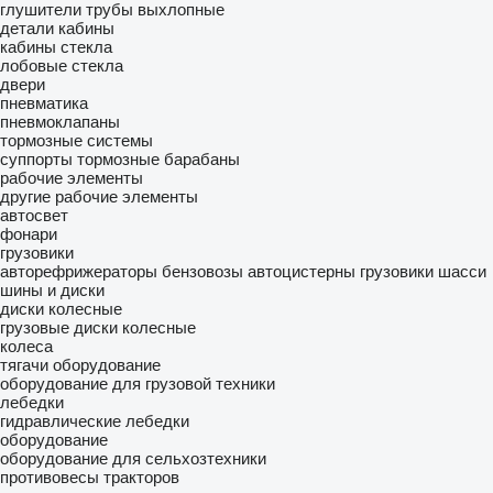
глушители
трубы выхлопные
детали кабины
кабины
стекла
лобовые стекла
двери
пневматика
пневмоклапаны
тормозные системы
суппорты
тормозные барабаны
рабочие элементы
другие рабочие элементы
автосвет
фонари
грузовики
авторефрижераторы
бензовозы
автоцистерны
грузовики шасси
шины и диски
диски колесные
грузовые диски колесные
колеса
тягачи
оборудование
оборудование для грузовой техники
лебедки
гидравлические лебедки
оборудование
оборудование для сельхозтехники
противовесы тракторов