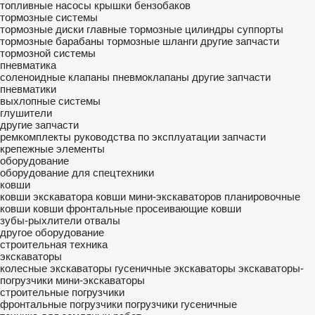
топливные насосы
крышки бензобаков
тормозные системы
тормозные диски
главные тормозные цилиндры
суппорты
тормозные барабаны
тормозные шланги
другие запчасти
тормозной системы
пневматика
соленоидные клапаны
пневмоклапаны
другие запчасти
пневматики
выхлопные системы
глушители
другие запчасти
ремкомплекты
руководства по эксплуатации
запчасти
крепежные элементы
оборудование
оборудование для спецтехники
ковши
ковши экскаватора
ковши мини-экскаваторов
планировочные
ковши
ковши фронтальные
просеивающие ковши
зубы-рыхлители
отвалы
другое оборудование
строительная техника
экскаваторы
колесные экскаваторы
гусеничные экскаваторы
экскаваторы-
погрузчики
мини-экскаваторы
строительные погрузчики
фронтальные погрузчики
погрузчики гусеничные