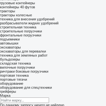
грузовые контейнеры
контейнеры 40 футов
тракторы
тракторы колесные
техника для внесения удобрений
разбрасыватели жидких удобрений
строительная техника
строительные погрузчики
фронтальные погрузчики
подъемники
автовышки
экскаваторы
экскаваторы для перевалки
техника для земляных работ
бульдозеры
складская техника
вилочные погрузчики
ричтраки
боковые погрузчики
портовая техника
портовые тягачи
оборудование
оборудование для спецтехники
грейферы
Марка
По данному запросу ничего не найдено