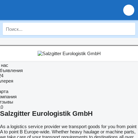
 нас
бъявления
24
алерея
арта
омпания
тзывы
10
Salzgitter Eurologistik GmbH
As a logistics service provider we transport goods for you from point
A to point B Europe-wide. Whether heavy haulage or machine parts,
we take care of your transport requirements to destinations all over