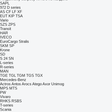
SAPL
972
D series
AS
CF
LF
XF
EUT
KIP
TSA
Vario
SZS
ZPS
Transit
HAR
IVECO
EuroCargo
Stralis
SKM
SP
Krone
SD
S 24
SN
L-series
R-series
MAN
TGE
TGL
TGM
TGS
TGX
Mercedes-Benz
Actros
Antos
Arocs
Atego
Axor
Unimog
MPS
MTS
PW
Vivaro
RHKS
RSBS
T-series
Scania