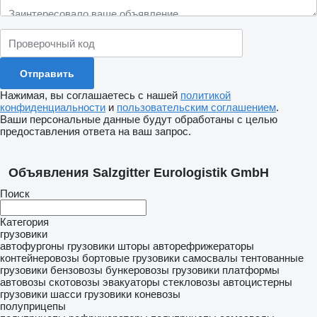
Нажимая, вы соглашаетесь с нашей
политикой
конфиденциальности
и
пользовательским соглашением
.
Ваши персональные данные будут обработаны с целью
предоставления ответа на ваш запрос.
Объявления Salzgitter Eurologistik GmbH
Поиск
Категория
грузовики
автофургоны
грузовики шторы
авторефрижераторы
контейнеровозы
бортовые грузовики
самосвалы
тентованные
грузовики
бензовозы
бункеровозы
грузовики платформы
автовозы
скотовозы
эвакуаторы
стекловозы
автоцистерны
грузовики шасси
грузовики коневозы
полуприцепы