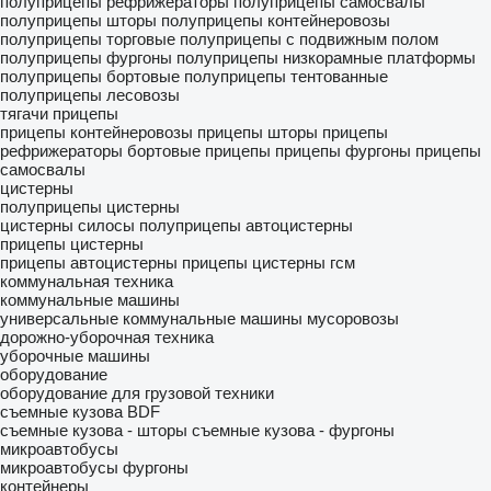
полуприцепы рефрижераторы
полуприцепы самосвалы
полуприцепы шторы
полуприцепы контейнеровозы
полуприцепы торговые
полуприцепы с подвижным полом
полуприцепы фургоны
полуприцепы низкорамные платформы
полуприцепы бортовые
полуприцепы тентованные
полуприцепы лесовозы
тягачи
прицепы
прицепы контейнеровозы
прицепы шторы
прицепы
рефрижераторы
бортовые прицепы
прицепы фургоны
прицепы
самосвалы
цистерны
полуприцепы цистерны
цистерны силосы
полуприцепы автоцистерны
прицепы цистерны
прицепы автоцистерны
прицепы цистерны гсм
коммунальная техника
коммунальные машины
универсальные коммунальные машины
мусоровозы
дорожно-уборочная техника
уборочные машины
оборудование
оборудование для грузовой техники
съемные кузова BDF
съемные кузова - шторы
съемные кузова - фургоны
микроавтобусы
микроавтобусы фургоны
контейнеры