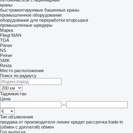
краны
быстромонтируемые башенные краны
промышленное оборудование
оборудование для переработки вторсырья
промышленные шредеры
Марка
Fliegl
MAN
TGA
Panav
NS
Peiner
SMK
Resta
Место расположения
Поиск по радиусу
Таджикистан
Цена
–
Тип объявления
продажа
от производителя
лизинг
кредит
рассрочка
trade-in
(обмен с доплатой)
обмен
Год выпуска