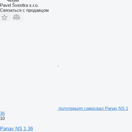
Чехия
Pavel Švestka s.r.o.
Связаться с продавцом
полуприцеп самосвал Panav NS 1
36
10
Panav NS 1 36