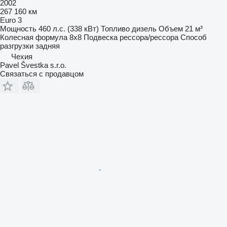
2002
267 160 км
Euro 3
Мощность
460 л.с. (338 кВт)
Топливо
дизель
Объем
21 м³
Колесная формула
8x8
Подвеска
рессора/рессора
Способ
разгрузки
задняя
Чехия
Pavel Švestka s.r.o.
Связаться с продавцом