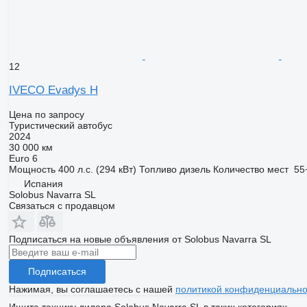
12
IVECO Evadys H
Цена по запросу
Туристический автобус
2024
30 000 км
Euro 6
Мощность
400 л.с. (294 кВт)
Топливо
дизель
Количество мест
55
Испания
Solobus Navarra SL
Связаться с продавцом
Подписаться на новые объявления от Solobus Navarra SL
Подписаться
Нажимая, вы соглашаетесь с нашей
политикой конфиденциально
Ищите технику дилера Solobus Navarra SL в таких категориях