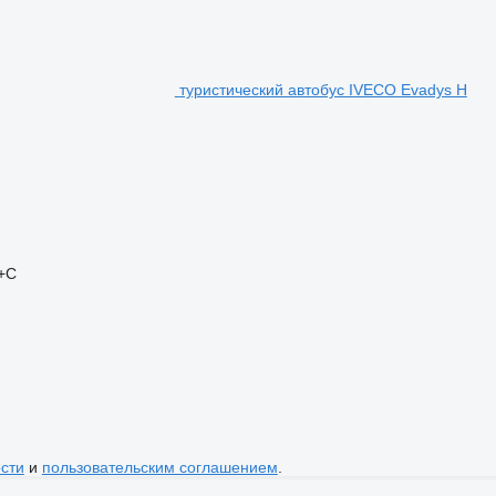
туристический автобус IVECO Evadys H
+C
сти
и
пользовательским соглашением
.