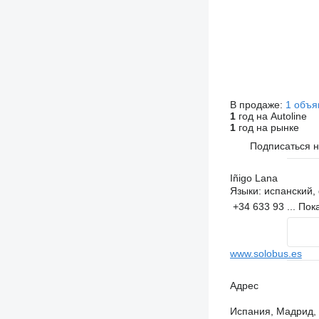
В продаже:
1 объя
1
год на Autoline
1
год на рынке
Подписаться 
Iñigo Lana
Языки:
испанский, 
+34 633 93 ...
Пок
www.solobus.es
Адрес
Испания, Мадрид, 