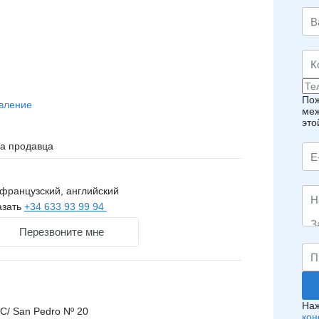
Пож
вление
меж
это
на продавца
французский, английский
азать
+34 633 93 99 94
Перезвоните мне
Наж
C/ San Pedro Nº 20
кон