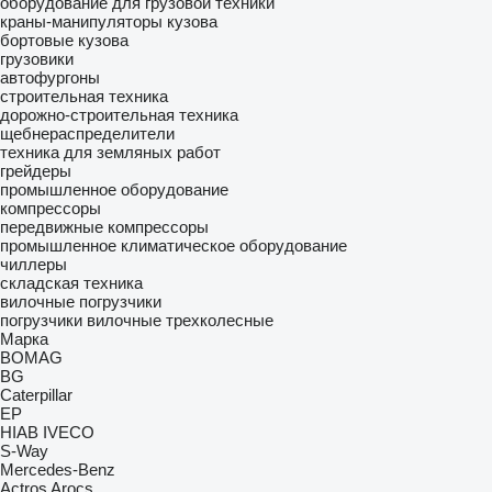
оборудование для грузовой техники
краны-манипуляторы
кузова
бортовые кузова
грузовики
автофургоны
строительная техника
дорожно-строительная техника
щебнераспределители
техника для земляных работ
грейдеры
промышленное оборудование
компрессоры
передвижные компрессоры
промышленное климатическое оборудование
чиллеры
складская техника
вилочные погрузчики
погрузчики вилочные трехколесные
Марка
BOMAG
BG
Caterpillar
EP
HIAB
IVECO
S-Way
Mercedes-Benz
Actros
Arocs