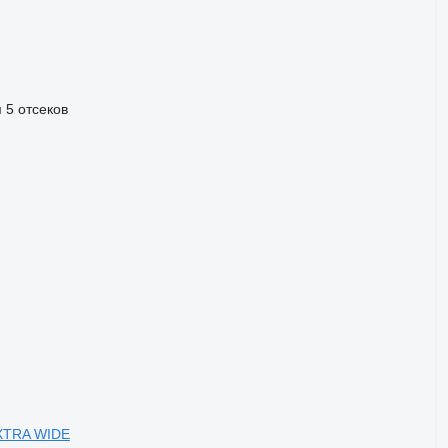
м
5 отсеков
EXTRA WIDE