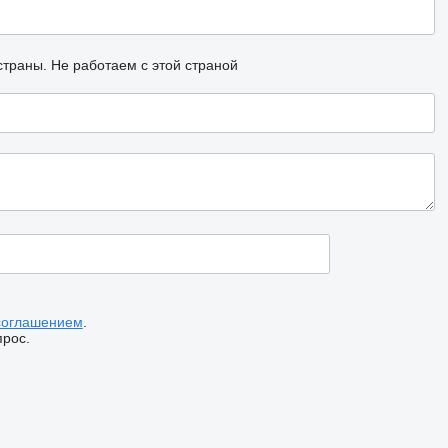
страны.
Не работаем с этой страной
соглашением
.
прос.