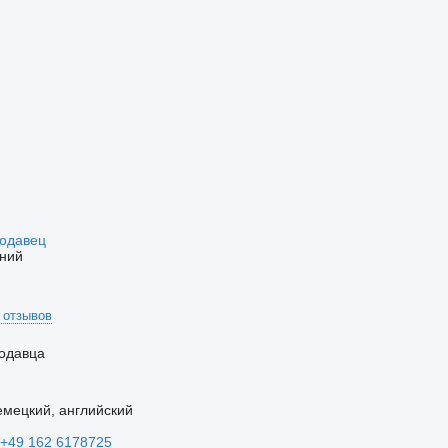
родавец
ний
 отзывов
одавца
мецкий, английский
+49 162 6178725