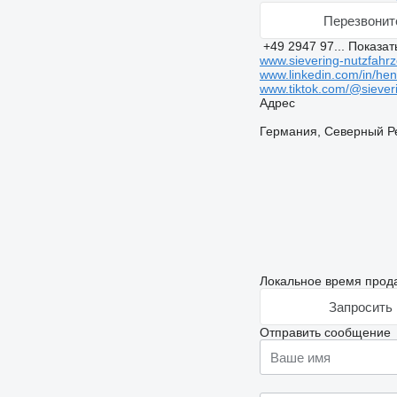
Перезвонит
+49 2947 97...
Показат
www.sievering-nutzfahr
www.linkedin.com/in/he
www.tiktok.com/@siever
Адрес
Германия, Северный Рей
Локальное время прода
Запросить 
Отправить сообщение