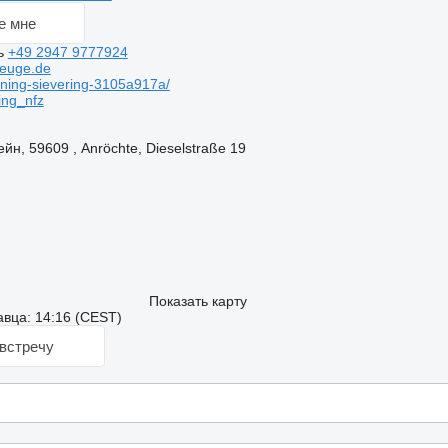
е мне
ь
+49 2947 9777924
zeuge.de
nning-sievering-3105a917a/
ing_nfz
н, 59609 , Anröchte, Dieselstraße 19
Показать карту
вца: 14:16 (CEST)
встречу