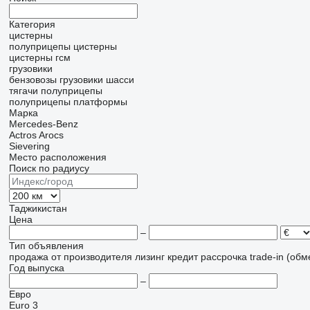
Категория
цистерны
полуприцепы цистерны
цистерны гсм
грузовики
бензовозы
грузовики шасси
тягачи
полуприцепы
полуприцепы платформы
Марка
Mercedes-Benz
Actros
Arocs
Sievering
Место расположения
Поиск по радиусу
Таджикистан
Цена
–
Тип объявления
продажа
от производителя
лизинг
кредит
рассрочка
trade-in (об
Год выпуска
–
Евро
Euro 3