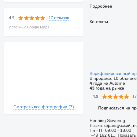
Подробнее
17 отзывов
4.9
Контакты
Источник: Google Maps
Верифицированный п
В продаже:
10 объявле
4
года на Autoline
43
года на рынке
17
4.9
Смотреть все фотографии (7)
Подписаться на пр
Henning Sievering
Языки:
французский, не
Пн - Пт
09:00 - 18:00
+49 162 61...
Показать