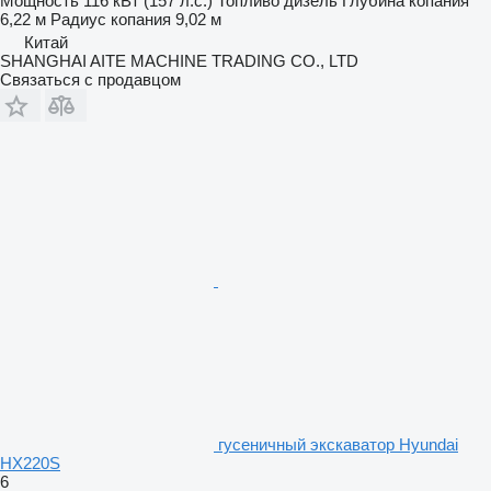
Мощность
116 кВт (157 л.с.)
Топливо
дизель
Глубина копания
6,22 м
Радиус копания
9,02 м
Китай
SHANGHAI AITE MACHINE TRADING CO., LTD
Связаться с продавцом
гусеничный экскаватор Hyundai
HX220S
6