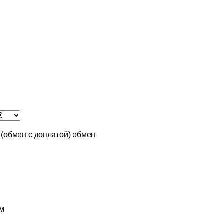
n (обмен с доплатой)
обмен
м