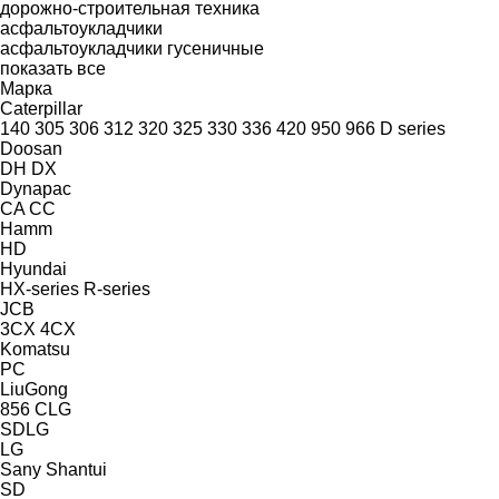
дорожно-строительная техника
асфальтоукладчики
асфальтоукладчики гусеничные
показать все
Марка
Caterpillar
140
305
306
312
320
325
330
336
420
950
966
D series
Doosan
DH
DX
Dynapac
CA
CC
Hamm
HD
Hyundai
HX-series
R-series
JCB
3CX
4CX
Komatsu
PC
LiuGong
856
CLG
SDLG
LG
Sany
Shantui
SD