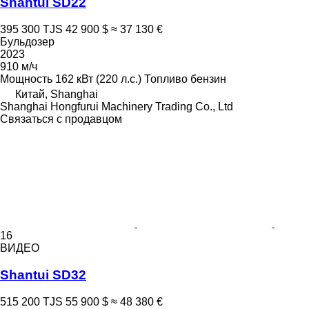
Shantui SD22
395 300 TJS
42 900 $
≈ 37 130 €
Бульдозер
2023
910 м/ч
Мощность
162 кВт (220 л.с.)
Топливо
бензин
Китай, Shanghai
Shanghai Hongfurui Machinery Trading Co., Ltd
Связаться с продавцом
16
ВИДЕО
Shantui SD32
515 200 TJS
55 900 $
≈ 48 380 €