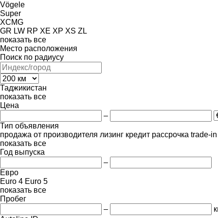
Vögele
Super
XCMG
GR
LW
RP
XE
XP
XS
ZL
показать все
Место расположения
Поиск по радиусу
Таджикистан
показать все
Цена
–
Тип объявления
продажа
от производителя
лизинг
кредит
рассрочка
trade-i
показать все
Год выпуска
–
Евро
Euro 4
Euro 5
показать все
Пробег
–
к