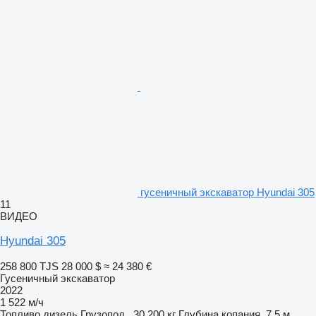
гусеничный экскаватор Hyundai 305
11
ВИДЕО
Hyundai 305
258 800 TJS
28 000 $
≈ 24 380 €
Гусеничный экскаватор
2022
1 522 м/ч
Топливо
дизель
Грузопод.
30 200 кг
Глубина копания
7,5 м