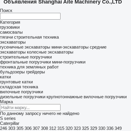
Объявления Shanghai Aite Machinery Co.,LTD
Поиск
Категория
грузовики
самосвалы
тягачи
строительная техника
экскаваторы
гусеничные экскаваторы
мини-экскаваторы
средние
экскаваторы
колесные экскаваторы
строительные погрузчики
фронтальные погрузчики
мини-погрузчики
техника для земляных работ
бульдозеры
грейдеры
катки
грунтовые катки
складская техника
вилочные погрузчики
дизельные погрузчики
крупнотоннажные вилочные погрузчики
Марка
По данному запросу ничего не найдено
S series
Caterpillar
246
303
305
306
307
308
312
315
320
323
325
329
330
336
349