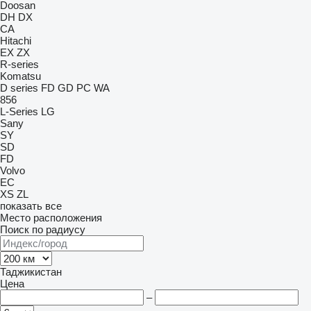
Doosan
DH
DX
CA
Hitachi
EX
ZX
R-series
Komatsu
D series
FD
GD
PC
WA
856
L-Series
LG
Sany
SY
SD
FD
Volvo
EC
XS
ZL
показать все
Место расположения
Поиск по радиусу
Таджикистан
Цена
–