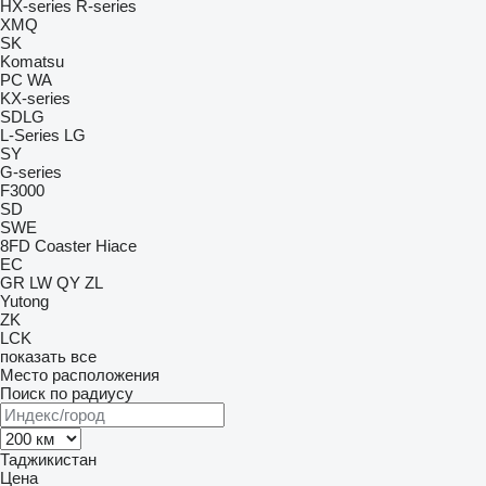
HX-series
R-series
XMQ
SK
Komatsu
PC
WA
KX-series
SDLG
L-Series
LG
SY
G-series
F3000
SD
SWE
8FD
Coaster
Hiace
EC
GR
LW
QY
ZL
Yutong
ZK
LCK
показать все
Место расположения
Поиск по радиусу
Таджикистан
Цена