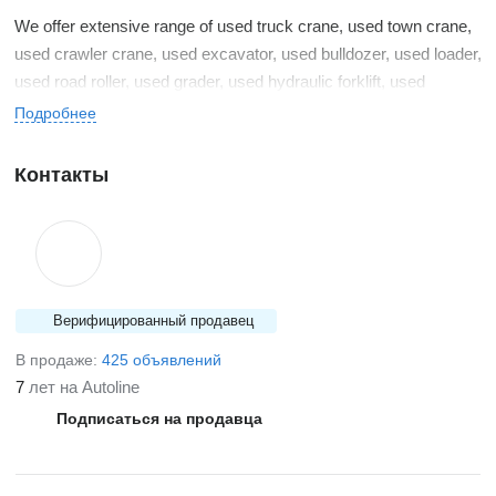
We offer extensive range of used truck crane, used town crane,
used crawler crane, used excavator, used bulldozer, used loader,
used road roller, used grader, used hydraulic forklift, used
engineering machines, etc. Our brands are CATERPILLAR,
Подробнее
KOMATSU, KATO, TADANO, HITACHI, VOLVO, NISSAN
DIESEL, JCB, CASE, etc. As a professional exporter of used
Контакты
construction machinery, we have abundant marketing
experience for construction machinery in China.
Верифицированный продавец
В продаже:
425 объявлений
7
лет на Autoline
Подписаться на продавца