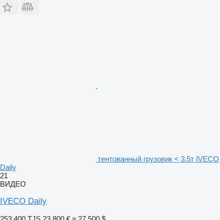
тентованный грузовик < 3.5т IVECO
Daily
21
ВИДЕО
IVECO Daily
253 400 TJS
23 800 €
≈ 27 500 $