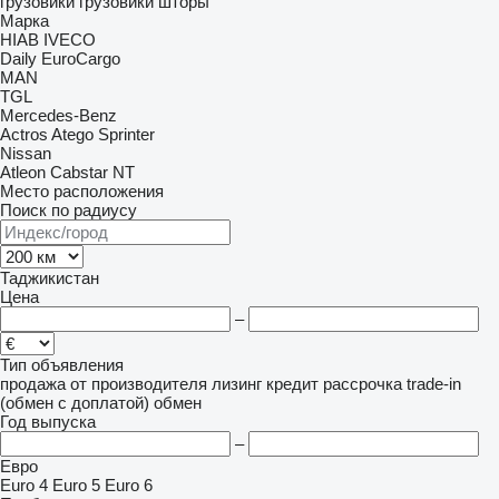
грузовики
грузовики шторы
Марка
HIAB
IVECO
Daily
EuroCargo
MAN
TGL
Mercedes-Benz
Actros
Atego
Sprinter
Nissan
Atleon
Cabstar
NT
Место расположения
Поиск по радиусу
Таджикистан
Цена
–
Тип объявления
продажа
от производителя
лизинг
кредит
рассрочка
trade-in
(обмен с доплатой)
обмен
Год выпуска
–
Евро
Euro 4
Euro 5
Euro 6