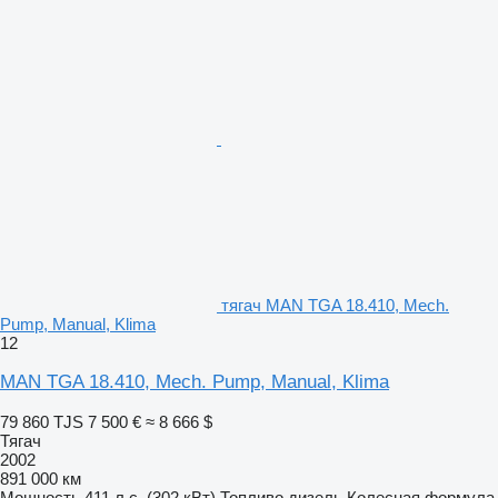
тягач MAN TGA 18.410, Mech.
Pump, Manual, Klima
12
MAN TGA 18.410, Mech. Pump, Manual, Klima
79 860 TJS
7 500 €
≈ 8 666 $
Тягач
2002
891 000 км
Мощность
411 л.с. (302 кВт)
Топливо
дизель
Колесная формула