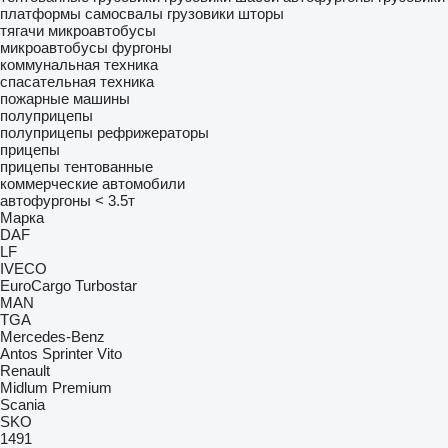
платформы
самосвалы
грузовики шторы
тягачи
микроавтобусы
микроавтобусы фургоны
коммунальная техника
спасательная техника
пожарные машины
полуприцепы
полуприцепы рефрижераторы
прицепы
прицепы тентованные
коммерческие автомобили
автофургоны < 3.5т
Марка
DAF
LF
IVECO
EuroCargo
Turbostar
MAN
TGA
Mercedes-Benz
Antos
Sprinter
Vito
Renault
Midlum
Premium
Scania
SKO
1491