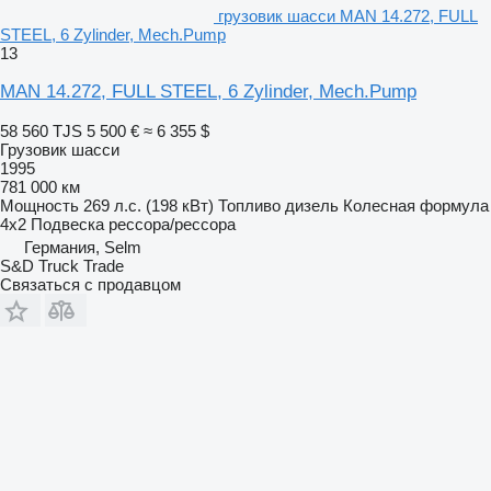
грузовик шасси MAN 14.272, FULL
STEEL, 6 Zylinder, Mech.Pump
13
MAN 14.272, FULL STEEL, 6 Zylinder, Mech.Pump
58 560 TJS
5 500 €
≈ 6 355 $
Грузовик шасси
1995
781 000 км
Мощность
269 л.с. (198 кВт)
Топливо
дизель
Колесная формула
4x2
Подвеска
рессора/рессора
Германия, Selm
S&D Truck Trade
Связаться с продавцом