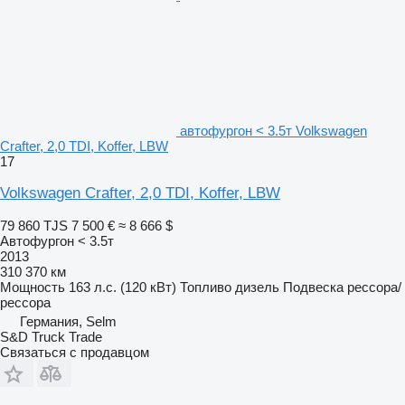
автофургон < 3.5т Volkswagen
Crafter, 2,0 TDI, Koffer, LBW
17
Volkswagen Crafter, 2,0 TDI, Koffer, LBW
79 860 TJS
7 500 €
≈ 8 666 $
Автофургон < 3.5т
2013
310 370 км
Мощность
163 л.с. (120 кВт)
Топливо
дизель
Подвеска
рессора/
рессора
Германия, Selm
S&D Truck Trade
Связаться с продавцом