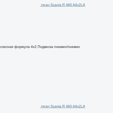
тягач Scania R 460 A4x2LA
олесная формула
4x2
Подвеска
пневмо/пневмо
тягач Scania R 460 A4x2LA