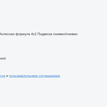
Колесная формула
4x2
Подвеска
пневмо/пневмо
pest
сти
и
пользовательским соглашением
.