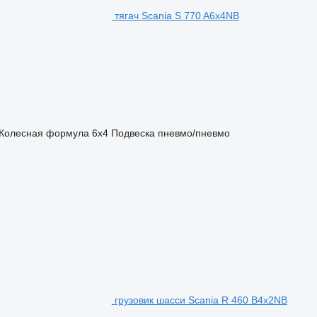
тягач Scania S 770 A6x4NB
Колесная формула
6x4
Подвеска
пневмо/пневмо
грузовик шасси Scania R 460 B4x2NB