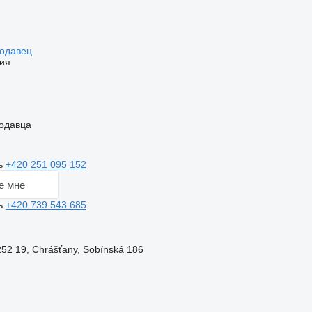
родавец
ия
одавца
ь
+420 251 095 152
е мне
ь
+420 739 543 685
252 19, Chrášťany, Sobínská 186