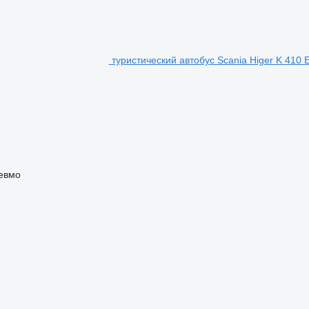
туристический автобус Scania Higer K 410 
евмо