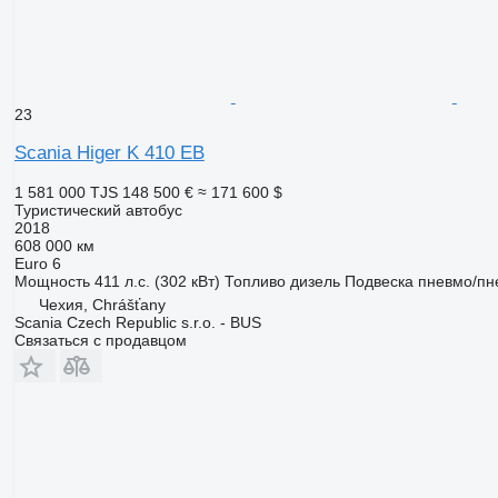
23
Scania Higer K 410 EB
1 581 000 TJS
148 500 €
≈ 171 600 $
Туристический автобус
2018
608 000 км
Euro 6
Мощность
411 л.с. (302 кВт)
Топливо
дизель
Подвеска
пневмо/пн
Чехия, Chrášťany
Scania Czech Republic s.r.o. - BUS
Связаться с продавцом