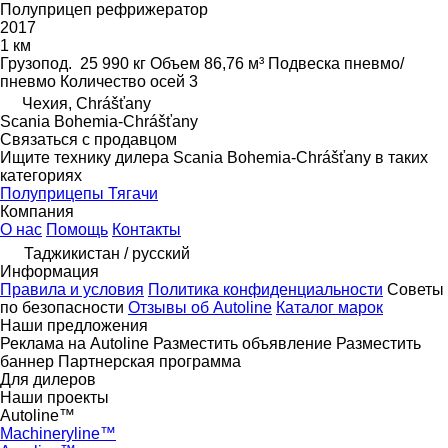
Полуприцеп рефрижератор
2017
1 км
Грузопод.
25 990 кг
Объем
86,76 м³
Подвеска
пневмо/
пневмо
Количество осей
3
Чехия, Chrášťany
Scania Bohemia-Chrášťany
Связаться с продавцом
Ищите технику дилера Scania Bohemia-Chrášťany в таких
категориях
Полуприцепы
Тягачи
Компания
О нас
Помощь
Контакты
Таджикистан / русский
Информация
Правила и условия
Политика конфиденциальности
Советы
по безопасности
Отзывы об Autoline
Каталог марок
Наши предложения
Реклама на Autoline
Разместить объявление
Разместить
баннер
Партнерская программа
Для дилеров
Наши проекты
Autoline™
Machineryline™