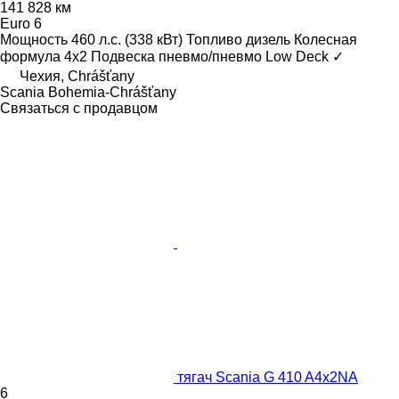
141 828 км
Euro 6
Мощность
460 л.с. (338 кВт)
Топливо
дизель
Колесная
формула
4x2
Подвеска
пневмо/пневмо
Low Deck
✓
Чехия, Chrášťany
Scania Bohemia-Chrášťany
Связаться с продавцом
тягач Scania G 410 A4x2NA
6