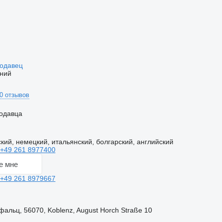
родавец
ний
0 отзывов
одавца
кий, немецкий, итальянский, болгарский, английский
+49 261 8977400
е мне
+49 261 8979667
альц, 56070, Koblenz, August Horch Straße 10