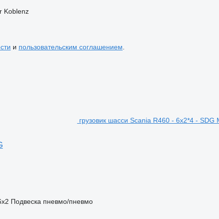
r Koblenz
сти
и
пользовательским соглашением
.
грузовик шасси Scania R460 - 6x2*4 - SD
G
6x2
Подвеска
пневмо/пневмо