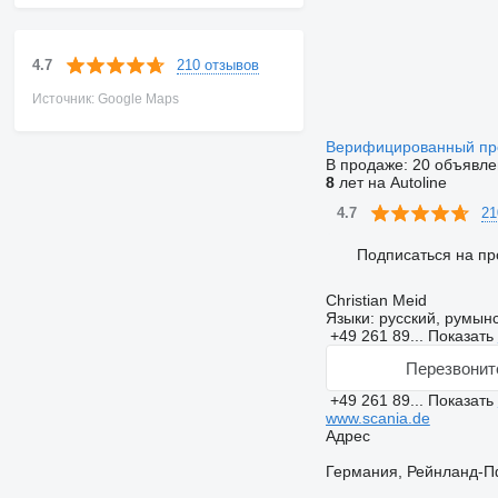
210 отзывов
4.7
Источник: Google Maps
Верифицированный п
В продаже:
20 объявле
8
лет на Autoline
21
4.7
Подписаться на пр
Christian Meid
Языки:
русский, румынс
+49 261 89...
Показать
Перезвонит
+49 261 89...
Показать
www.scania.de
Адрес
Германия, Рейнланд-Пф