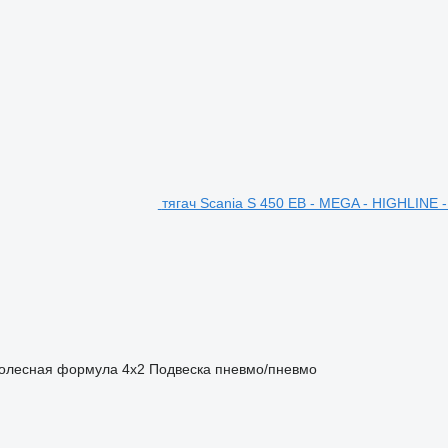
тягач Scania S 450 EB - MEGA - HIGHLINE 
олесная формула
4x2
Подвеска
пневмо/пневмо