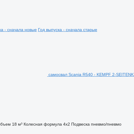
ка - сначала новые
Год выпуска - сначала старые
самосвал Scania R540 - KEMPF 2-SEITENKI
бъем
18 м³
Колесная формула
4x2
Подвеска
пневмо/пневмо