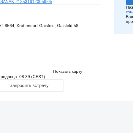
/SANAK-213531612005884/
Наж
кон
Ваш
пре
T-8564, Krottendorf-Gaisfeld, Gaisfeld 58
Показать карту
родавца: 08:39 (CEST)
Запросить встречу