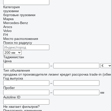
Категория
грузовики
бортовые грузовики
Марка
Mercedes-Benz
Arocs
Volvo
FH
Место расположения
Поиск по радиусу
Таджикистан
Цена
–
Тип объявления
продажа
от производителя
лизинг
кредит
рассрочка
trade-in (об
Год выпуска
–
Пробег
–
км
Autoline ID
Не хватает фильтров?
Предложить изменение