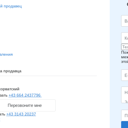
й продавец
Пож
вления
меж
это
на продавца
хорватский
зать
+43 664 2437796
Перезвоните мне
ать
+43 3143 20237
r