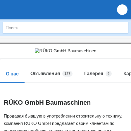
Объявления
Галерея
Ка
О нас
127
6
RÜKO GmbH Baumaschinen
Продавая бывшую в употреблении строительную технику,
компания RÜKO GmbH предлагает своим клиентам по
всему миру удобную надежную альтернативу новым