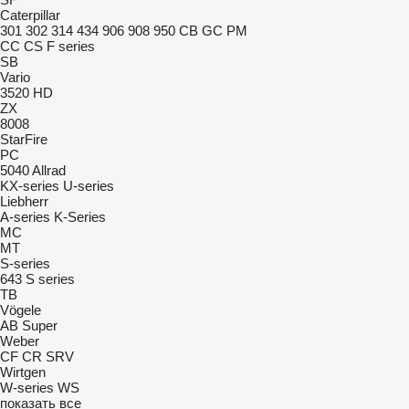
Caterpillar
301
302
314
434
906
908
950
CB
GC
PM
CC
CS
F series
SB
Vario
3520
HD
ZX
8008
StarFire
PC
5040
Allrad
KX-series
U-series
Liebherr
A-series
K-Series
MC
MT
S-series
643
S series
TB
Vögele
AB
Super
Weber
CF
CR
SRV
Wirtgen
W-series
WS
показать все