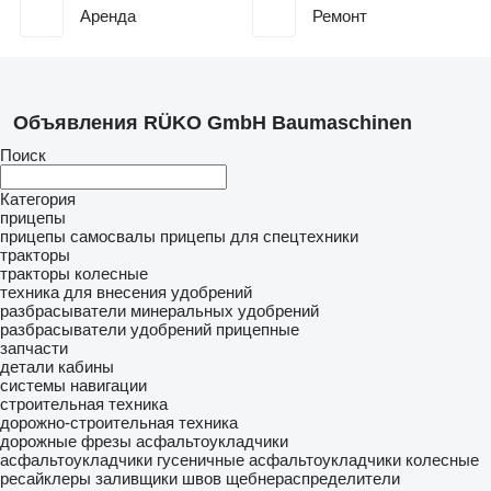
Аренда
Ремонт
Объявления RÜKO GmbH Baumaschinen
Поиск
Категория
прицепы
прицепы самосвалы
прицепы для спецтехники
тракторы
тракторы колесные
техника для внесения удобрений
разбрасыватели минеральных удобрений
разбрасыватели удобрений прицепные
запчасти
детали кабины
системы навигации
строительная техника
дорожно-строительная техника
дорожные фрезы
асфальтоукладчики
асфальтоукладчики гусеничные
асфальтоукладчики колесные
ресайклеры
заливщики швов
щебнераспределители