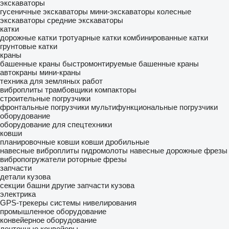
экскаваторы
гусеничные экскаваторы
мини-экскаваторы
колесные
экскаваторы
средние экскаваторы
катки
дорожные катки
тротуарные катки
комбинированные катки
грунтовые катки
краны
башенные краны
быстромонтируемые башенные краны
автокраны
мини-краны
техника для земляных работ
виброплиты
трамбовщики
компакторы
строительные погрузчики
фронтальные погрузчики
мультифункциональные погрузчики
оборудование
оборудование для спецтехники
ковши
планировочные ковши
ковши дробильные
навесные виброплиты
гидромолоты
навесные дорожные фрезы
вибропогружатели
роторные фрезы
запчасти
детали кузова
секции башни
другие запчасти кузова
электрика
GPS-трекеры
системы нивелирования
промышленное оборудование
конвейерное оборудование
ленточные конвейеры