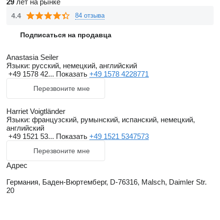
OilQuick.
29
лет на рынке
Мы предлагаем также аренду машин вместе с нашим
4.4
84 отзыва
водителем.
Подписаться на продавца
Hаши высококвалифицированные сотрудники сервисной
Anastasia Seiler
службы бнезависимости от производителя техники
Языки:
русский, немецкий, английский
проведут диагностику, устронят в минимальные сроки
+49 1578 42...
Показать
+49 1578 4228771
любую неполадку.
Перезвоните мне
Мы проводим как ремонт техники клиента, так и техники из
парка аренды и машин выставленных на продажу начиная
Harriet Voigtländer
Языки:
французский, румынский, испанский, немецкий,
от миниэкскаваторов и заканчивая дорожными фрезами и
английский
асфальтоукладчиками.
+49 1521 53...
Показать
+49 1521 5347573
Перезвоните мне
Адрес
Германия, Баден-Вюртемберг, D-76316, Malsch, Daimler Str.
20