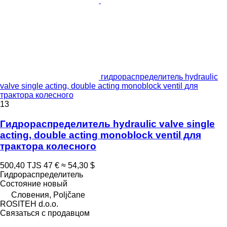
гидрораспределитель hydraulic
valve single acting, double acting monoblock ventil для
трактора колесного
13
Гидрораспределитель hydraulic valve single
acting, double acting monoblock ventil для
трактора колесного
500,40 TJS
47 €
≈ 54,30 $
Гидрораспределитель
Состояние
новый
Словения, Poljčane
ROSITEH d.o.o.
Связаться с продавцом