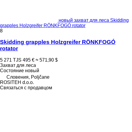
новый захват для леса Skidding
grapples Holzgreifer RÖNKFOGÓ rotator
8
Skidding grapples Holzgreifer RÖNKFOGÓ
rotator
5 271 TJS
495 €
≈ 571,90 $
Захват для леса
Состояние
новый
Словения, Poljčane
ROSITEH d.o.o.
Связаться с продавцом