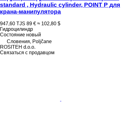
standard , Hydraulic cylinder, POINT P для
крана-манипулятора
947,60 TJS
89 €
≈ 102,80 $
Гидроцилиндр
Состояние
новый
Словения, Poljčane
ROSITEH d.o.o.
Связаться с продавцом