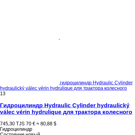
гидроцилиндр Hydraulic Cylinder
hydraulický válec vérin hydrulique для трактора колесного
13
Гидроцилиндр Hydraulic Cylinder hydraulický
válec vérin hydrulique для трактора колесного
745,30 TJS
70 €
≈ 80,88 $
Гидроцилиндр
Состояние
новый