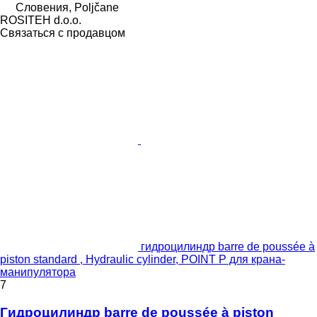
Словения, Poljčane
ROSITEH d.o.o.
Связаться с продавцом
гидроцилиндр barre de poussée à
piston standard , Hydraulic cylinder, POINT P для крана-
манипулятора
7
Гидроцилиндр barre de poussée à piston