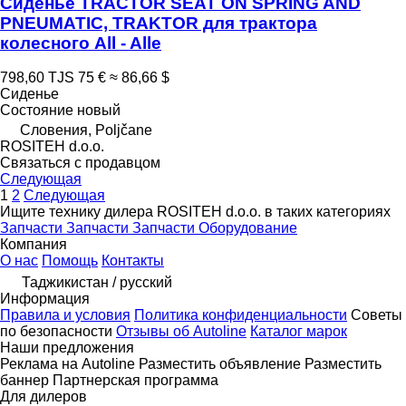
Сиденье TRACTOR SEAT ON SPRING AND
PNEUMATIC, TRAKTOR для трактора
колесного All - Alle
798,60 TJS
75 €
≈ 86,66 $
Сиденье
Состояние
новый
Словения, Poljčane
ROSITEH d.o.o.
Связаться с продавцом
Следующая
1
2
Следующая
Ищите технику дилера ROSITEH d.o.o. в таких категориях
Запчасти
Запчасти
Запчасти
Оборудование
Компания
О нас
Помощь
Контакты
Таджикистан / русский
Информация
Правила и условия
Политика конфиденциальности
Советы
по безопасности
Отзывы об Autoline
Каталог марок
Наши предложения
Реклама на Autoline
Разместить объявление
Разместить
баннер
Партнерская программа
Для дилеров