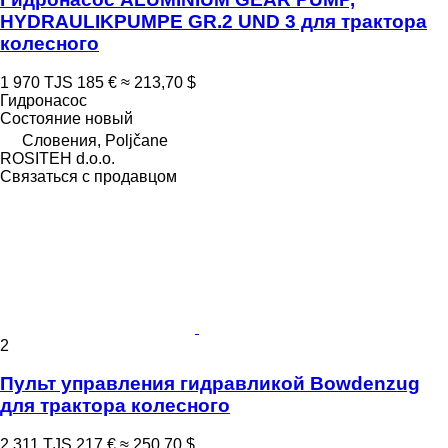
HYDRAULIKPUMPE GR.2 UND 3 для трактора
колесного
1 970 TJS
185 €
≈ 213,70 $
Гидронасос
Состояние
новый
Словения, Poljčane
ROSITEH d.o.o.
Связаться с продавцом
2
Пульт управления гидравликой Bowdenzug
для трактора колесного
2 311 TJS
217 €
≈ 250,70 $