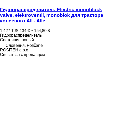
Гидрораспределитель Electric monoblock
valve, elektroventil, monoblok для трактора
колесного All - Alle
1 427 TJS
134 €
≈ 154,80 $
Гидрораспределитель
Состояние
новый
Словения, Poljčane
ROSITEH d.o.o.
Связаться с продавцом