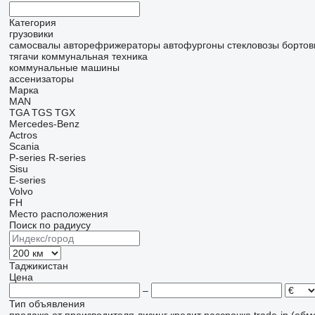
Категория
грузовики
самосвалы
авторефрижераторы
автофургоны
стекловозы
бортов
тягачи
коммунальная техника
коммунальные машины
ассенизаторы
Марка
MAN
TGA
TGS
TGX
Mercedes-Benz
Actros
Scania
P-series
R-series
Sisu
E-series
Volvo
FH
Место расположения
Поиск по радиусу
Таджикистан
Цена
–
Тип объявления