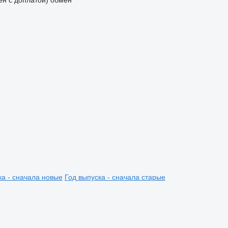
мен с доплатой)
обмен
ка - сначала новые
Год выпуска - сначала старые