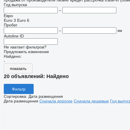
продажа
от производителя
лизинг
кредит
рассрочка
trade-in (об
Год выпуска
–
Евро
Euro 3
Euro 6
Пробег
–
км
Autoline ID
Не хватает фильтров?
Предложить изменение
Найдено:
-
показать
20 объявлений:
Найдено
Фильтр
Сортировка
:
Дата размещения
Дата размещения
Сначала дорогие
Сначала дешевые
Год выпус