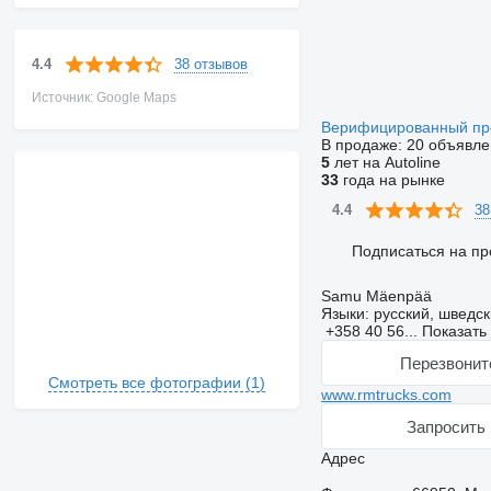
38 отзывов
4.4
Источник: Google Maps
Верифицированный п
В продаже:
20 объявле
5
лет на Autoline
33
года на рынке
38
4.4
Подписаться на пр
Samu Mäenpää
Языки:
русский, шведск
+358 40 56...
Показать
Перезвонит
Смотреть все фотографии (1)
www.rmtrucks.com
Запросить 
Адрес