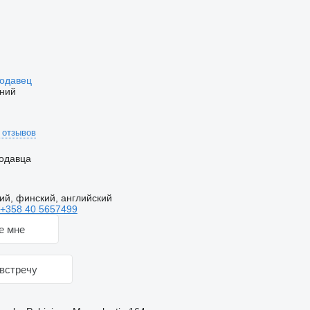
родавец
ний
 отзывов
одавца
ий, финский, английский
+358 40 5657499
е мне
встречу