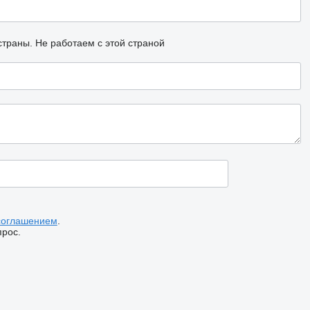
страны.
Не работаем с этой страной
соглашением
.
прос.