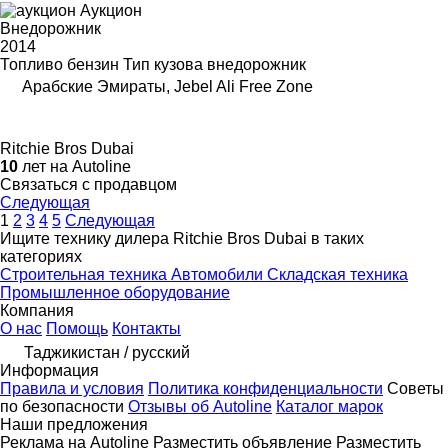
Аукцион
Внедорожник
2014
Топливо
бензин
Тип кузова
внедорожник
Арабские Эмираты, Jebel Ali Free Zone
Ritchie Bros Dubai
10
лет на Autoline
Связаться с продавцом
Следующая
1
2
3
4
5
Следующая
Ищите технику дилера Ritchie Bros Dubai в таких
категориях
Строительная техника
Автомобили
Складская техника
Промышленное оборудование
Компания
О нас
Помощь
Контакты
Таджикистан / русский
Информация
Правила и условия
Политика конфиденциальности
Советы
по безопасности
Отзывы об Autoline
Каталог марок
Наши предложения
Реклама на Autoline
Разместить объявление
Разместить