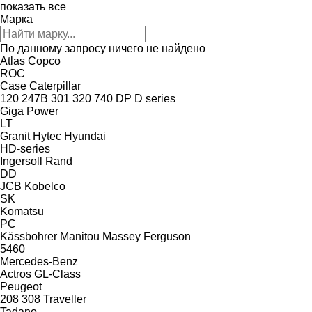
показать все
Марка
По данному запросу ничего не найдено
Atlas Copco
ROC
Case
Caterpillar
120
247B
301
320
740
DP
D series
Giga Power
LT
Granit
Hytec
Hyundai
HD-series
Ingersoll Rand
DD
JCB
Kobelco
SK
Komatsu
PC
Kässbohrer
Manitou
Massey Ferguson
5460
Mercedes-Benz
Actros
GL-Class
Peugeot
208
308
Traveller
Tadano