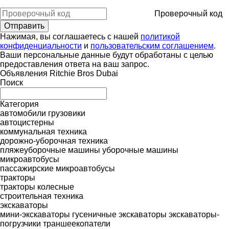
Проверочный код
Нажимая, вы соглашаетесь с нашей
политикой
конфиденциальности
и
пользовательским соглашением
.
Ваши персональные данные будут обработаны с целью
предоставления ответа на ваш запрос.
Объявления Ritchie Bros Dubai
Поиск
Категория
автомобили
грузовики
автоцистерны
коммунальная техника
дорожно-уборочная техника
пляжеуборочные машины
уборочные машины
микроавтобусы
пассажирские микроавтобусы
тракторы
тракторы колесные
строительная техника
экскаваторы
мини-экскаваторы
гусеничные экскаваторы
экскаваторы-
погрузчики
траншеекопатели