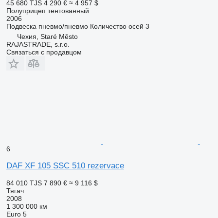
45 680 TJS
4 290 €
≈ 4 957 $
Полуприцеп тентованный
2006
Подвеска
пневмо/пневмо
Количество осей
3
Чехия, Staré Město
RAJASTRADE, s.r.o.
Связаться с продавцом
6
DAF XF 105 SSC 510 rezervace
84 010 TJS
7 890 €
≈ 9 116 $
Тягач
2008
1 300 000 км
Euro 5