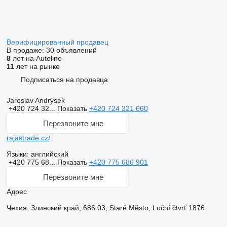
Верифицированный продавец
В продаже:
30 объявлений
8
лет на Autoline
11
лет на рынке
Подписаться на продавца
Jaroslav Andrýsek
+420 724 32...
Показать
+420 724 321 660
Перезвоните мне
rajastrade.cz/
Языки:
английский
+420 775 68...
Показать
+420 775 686 901
Перезвоните мне
Адрес
Чехия, Злинский край, 686 03, Staré Město, Luční čtvrť 1876