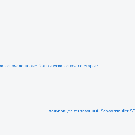
ка - сначала новые
Год выпуска - сначала старые
полуприцеп тентованный Schwarzmüller SP