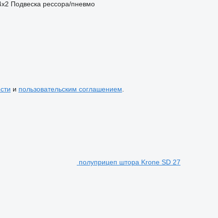
4x2
Подвеска
рессора/пневмо
сти
и
пользовательским соглашением
.
полуприцеп штора Krone SD 27