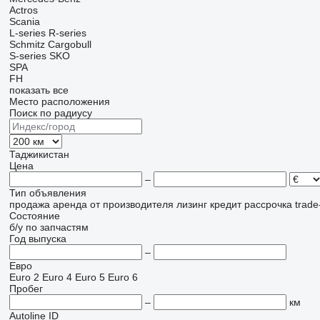
Actros
Scania
L-series
R-series
Schmitz Cargobull
S-series
SKO
SPA
FH
показать все
Место расположения
Поиск по радиусу
Таджикистан
Цена
–
Тип объявления
продажа
аренда
от производителя
лизинг
кредит
рассрочка
trade
Состояние
б/у
по запчастям
Год выпуска
–
Евро
Euro 2
Euro 4
Euro 5
Euro 6
Пробег
–
км
Autoline ID