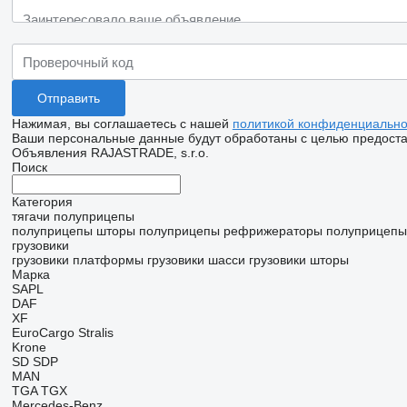
Нажимая, вы соглашаетесь с нашей
политикой конфиденциально
Ваши персональные данные будут обработаны с целью предостав
Объявления RAJASTRADE, s.r.o.
Поиск
Категория
тягачи
полуприцепы
полуприцепы шторы
полуприцепы рефрижераторы
полуприцепы
грузовики
грузовики платформы
грузовики шасси
грузовики шторы
Марка
SAPL
DAF
XF
EuroCargo
Stralis
Krone
SD
SDP
MAN
TGA
TGX
Mercedes-Benz