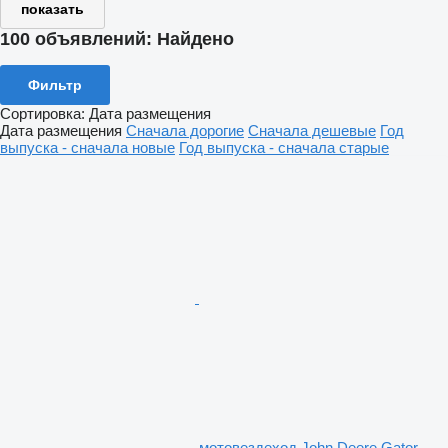
показать
100 объявлений:
Найдено
Фильтр
Сортировка
:
Дата размещения
Дата размещения
Сначала дорогие
Сначала дешевые
Год
выпуска - сначала новые
Год выпуска - сначала старые
мотовездеход John Deere Gator