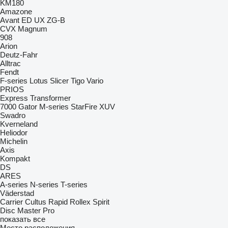
KM180
Amazone
Avant
ED
UX
ZG-B
CVX
Magnum
908
Arion
Deutz-Fahr
Alltrac
Fendt
F-series
Lotus
Slicer
Tigo
Vario
PRIOS
Express
Transformer
7000
Gator
M-series
StarFire
XUV
Swadro
Kverneland
Heliodor
Michelin
Axis
Kompakt
DS
ARES
A-series
N-series
T-series
Väderstad
Carrier
Cultus
Rapid
Rollex
Spirit
Disc Master Pro
показать все
Место расположения