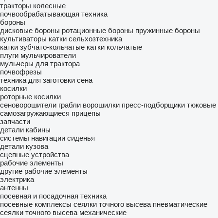
тракторы колесные
почвообрабатывающая техника
бороны
дисковые бороны
ротационные бороны
пружинные бороны
культиваторы
катки сельхозтехника
катки зубчато-кольчатые
катки кольчатые
плуги
мульчирователи
мульчеры для трактора
почвофрезы
техника для заготовки сена
косилки
роторные косилки
сеноворошители
грабли ворошилки
пресс-подборщики тюковые
самозагружающиеся прицепы
запчасти
детали кабины
системы навигации
сиденья
детали кузова
сцепные устройства
рабочие элементы
другие рабочие элементы
электрика
антенны
посевная и посадочная техника
посевные комплексы
сеялки точного высева пневматические
сеялки точного высева механические