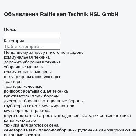
Объявления Raiffeisen Technik HSL GmbH
Поиск
Категория
По данному запросу ничего не найдено
коммунальная техника
дорожно-уборочная техника
уборочные машины
коммунальные машины
полуприцепы ассенизаторы
тракторы
тракторы колесные
почвообрабатывающая техника
культиваторы
плуги
бороны
дисковые бороны
ротационные бороны
глубокорыхлители
мульчирователи
мульчеры для трактора
плуги оборотные
агрегаты предпосевные
катки сельхозтехника
катки кольчатые
техника для заготовки сена
сеноворошители
пресс-подборщики рулонные
самозагружающие
роторные косилки