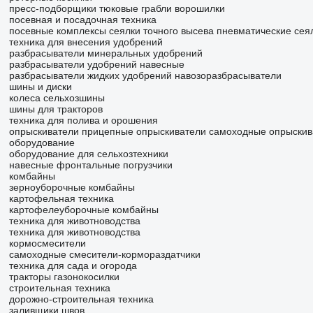
пресс-подборщики тюковые
грабли ворошилки
посевная и посадочная техника
посевные комплексы
сеялки точного высева пневматические
сея
техника для внесения удобрений
разбрасыватели минеральных удобрений
разбрасыватели удобрений навесные
разбрасыватели жидких удобрений
навозоразбрасыватели
шины и диски
колеса
сельхозшины
шины для тракторов
техника для полива и орошения
опрыскиватели прицепные
опрыскиватели самоходные
опрыскив
оборудование
оборудование для сельхозтехники
навесные фронтальные погрузчики
комбайны
зерноуборочные комбайны
картофельная техника
картофелеуборочные комбайны
техника для животноводства
техника для животноводства
кормосмесители
самоходные смесители-кормораздатчики
техника для сада и огорода
тракторы газонокосилки
строительная техника
дорожно-строительная техника
заливщики швов