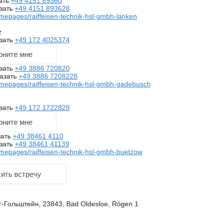
ать
+49 4151 89360
зать
+49 4151 893628
mepages/raiffeisen-technik-hsl-gmbh-lanken
z
зать
+49 172 4025374
оните мне
зать
+49 3886 720820
азать
+49 3886 7208228
mepages/raiffeisen-technik-hsl-gmbh-gadebusch
зать
+49 172 1722829
оните мне
зать
+49 38461 4110
зать
+49 38461 41139
mepages/raiffeisen-technik-hsl-gmbh-buetzow
ить встречу
-Гольштейн, 23843, Bad Oldesloe, Rögen 1