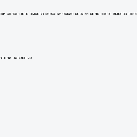
лки сплошного высева механические
сеялки сплошного высева пне
атели навесные