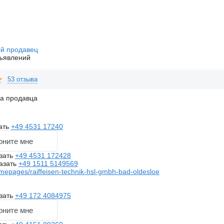
й продавец
ъявлений
53 отзыва
на продавца
ать
+49 4531 17240
оните мне
зать
+49 4531 172428
азать
+49 1511 5149569
mepages/raiffeisen-technik-hsl-gmbh-bad-oldesloe
зать
+49 172 4084975
оните мне