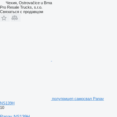
Чехия, Ostrovačice u Brna
Pro Resale Trucks, s.r.o.
Связаться с продавцом
полуприцеп самосвал Panav
NS139H
10
Panav NS139H