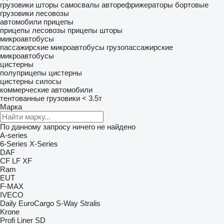
грузовики шторы
самосвалы
авторефрижераторы
бортовые
грузовики
лесовозы
автомобили
прицепы
прицепы лесовозы
прицепы шторы
микроавтобусы
пассажирские микроавтобусы
грузопассажирские
микроавтобусы
цистерны
полуприцепы цистерны
цистерны силосы
коммерческие автомобили
тентованные грузовики < 3.5т
Марка
По данному запросу ничего не найдено
A-series
6-Series
X-Series
DAF
CF
LF
XF
Ram
EUT
F-MAX
IVECO
Daily
EuroCargo
S-Way
Stralis
Krone
Profi Liner
SD