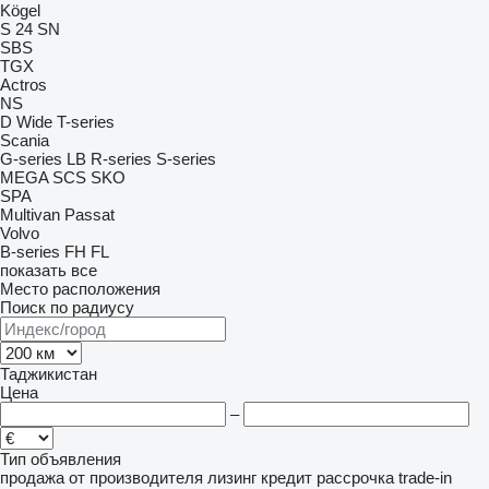
Kögel
S 24
SN
SBS
TGX
Actros
NS
D Wide
T-series
Scania
G-series
LB
R-series
S-series
MEGA
SCS
SKO
SPA
Multivan
Passat
Volvo
B-series
FH
FL
показать все
Место расположения
Поиск по радиусу
Таджикистан
Цена
–
Тип объявления
продажа
от производителя
лизинг
кредит
рассрочка
trade-in