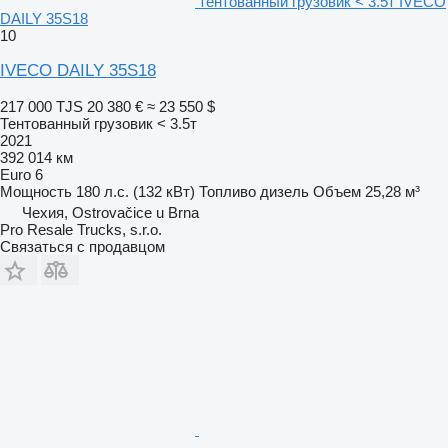
тентованный грузовик < 3.5т IVECO
DAILY 35S18
10
IVECO DAILY 35S18
217 000 TJS
20 380 €
≈ 23 550 $
Тентованный грузовик < 3.5т
2021
392 014 км
Euro 6
Мощность
180 л.с. (132 кВт)
Топливо
дизель
Объем
25,28 м³
Чехия, Ostrovačice u Brna
Pro Resale Trucks, s.r.o.
Связаться с продавцом