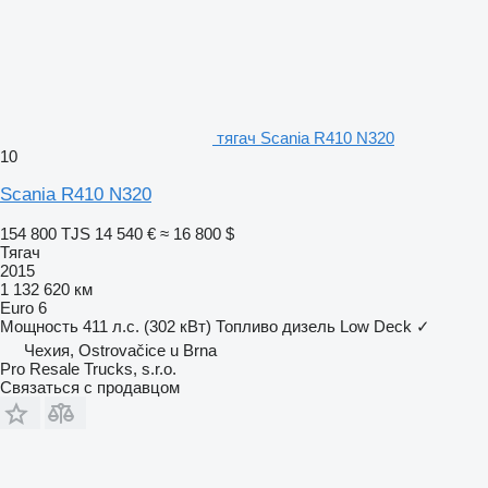
тягач Scania R410 N320
10
Scania R410 N320
154 800 TJS
14 540 €
≈ 16 800 $
Тягач
2015
1 132 620 км
Euro 6
Мощность
411 л.с. (302 кВт)
Топливо
дизель
Low Deck
✓
Чехия, Ostrovačice u Brna
Pro Resale Trucks, s.r.o.
Связаться с продавцом