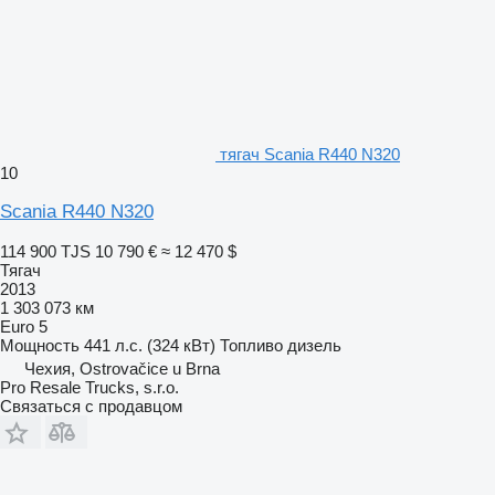
тягач Scania R440 N320
10
Scania R440 N320
114 900 TJS
10 790 €
≈ 12 470 $
Тягач
2013
1 303 073 км
Euro 5
Мощность
441 л.с. (324 кВт)
Топливо
дизель
Чехия, Ostrovačice u Brna
Pro Resale Trucks, s.r.o.
Связаться с продавцом