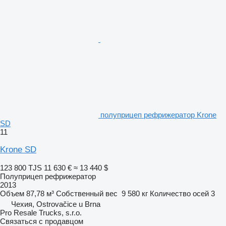
полуприцеп рефрижератор Krone
SD
11
Krone SD
123 800 TJS
11 630 €
≈ 13 440 $
Полуприцеп рефрижератор
2013
Объем
87,78 м³
Собственный вес
9 580 кг
Количество осей
3
Чехия, Ostrovačice u Brna
Pro Resale Trucks, s.r.o.
Связаться с продавцом