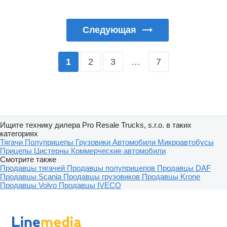
Следующая
2
3
…
7
1
Ищите технику дилера Pro Resale Trucks, s.r.o. в таких
категориях
Тягачи
Полуприцепы
Грузовики
Автомобили
Микроавтобусы
Прицепы
Цистерны
Коммерческие автомобили
Смотрите также
Продавцы тягачей
Продавцы полуприцепов
Продавцы DAF
Продавцы Scania
Продавцы грузовиков
Продавцы Krone
Продавцы Volvo
Продавцы IVECO