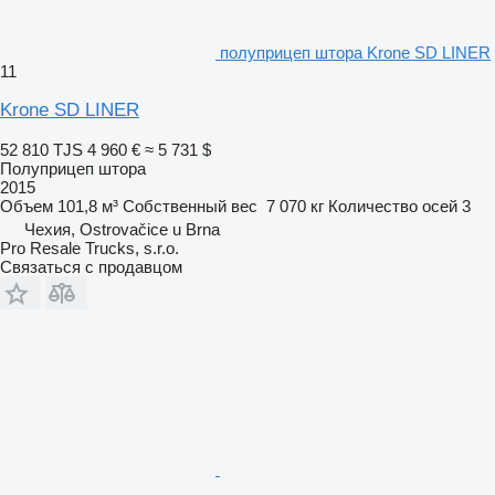
полуприцеп штора Krone SD LINER
11
Krone SD LINER
52 810 TJS
4 960 €
≈ 5 731 $
Полуприцеп штора
2015
Объем
101,8 м³
Собственный вес
7 070 кг
Количество осей
3
Чехия, Ostrovačice u Brna
Pro Resale Trucks, s.r.o.
Связаться с продавцом