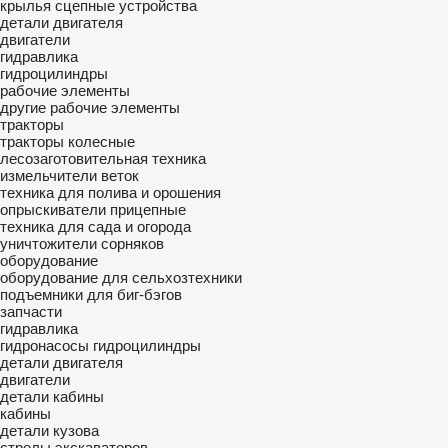
крылья
сцепные устройства
детали двигателя
двигатели
гидравлика
гидроцилиндры
рабочие элементы
другие рабочие элементы
тракторы
тракторы колесные
лесозаготовительная техника
измельчители веток
техника для полива и орошения
опрыскиватели прицепные
техника для сада и огорода
уничтожители сорняков
оборудование
оборудование для сельхозтехники
подъемники для биг-бэгов
запчасти
гидравлика
гидронасосы
гидроцилиндры
детали двигателя
двигатели
детали кабины
кабины
детали кузова
стрелы экскаваторов