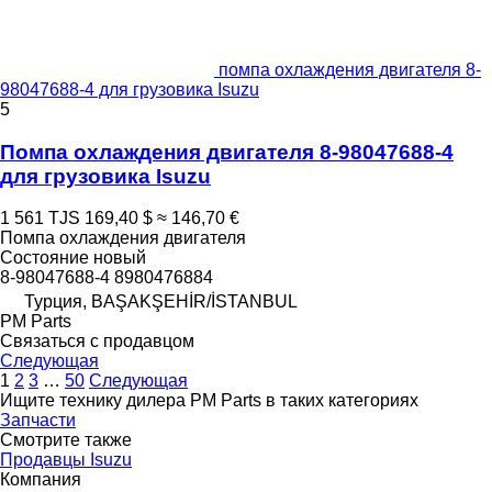
помпа охлаждения двигателя 8-
98047688-4 для грузовика Isuzu
5
Помпа охлаждения двигателя 8-98047688-4
для грузовика Isuzu
1 561 TJS
169,40 $
≈ 146,70 €
Помпа охлаждения двигателя
Состояние
новый
8-98047688-4 8980476884
Турция, BAŞAKŞEHİR/İSTANBUL
PM Parts
Связаться с продавцом
Следующая
1
2
3
…
50
Следующая
Ищите технику дилера PM Parts в таких категориях
Запчасти
Смотрите также
Продавцы Isuzu
Компания