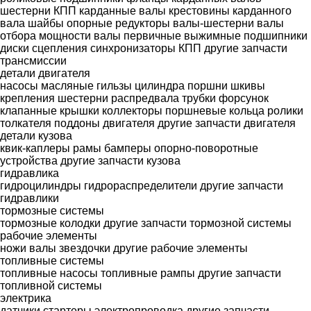
шестерни КПП
карданные валы
крестовины карданного
вала
шайбы опорные
редукторы
валы-шестерни
валы
отбора мощности
валы первичные
выжимные подшипники
диски сцепления
синхронизаторы КПП
другие запчасти
трансмиссии
детали двигателя
насосы масляные
гильзы цилиндра
поршни
шкивы
крепления
шестерни распредвала
трубки форсунок
клапанные крышки
коллекторы
поршневые кольца
ролики
толкателя
поддоны двигателя
другие запчасти двигателя
детали кузова
квик-каплеры
рамы
бамперы
опорно-поворотные
устройства
другие запчасти кузова
гидравлика
гидроцилиндры
гидрораспределители
другие запчасти
гидравлики
тормозные системы
тормозные колодки
другие запчасти тормозной системы
рабочие элементы
ножи
валы
звездочки
другие рабочие элементы
топливные системы
топливные насосы
топливные рампы
другие запчасти
топливной системы
электрика
датчики
стартеры
электропроводка
другие запчасти