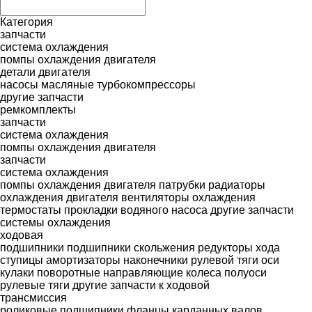
Категория
запчасти
система охлаждения
помпы охлаждения двигателя
детали двигателя
насосы масляные
турбокомпрессоры
другие запчасти
ремкомплекты
запчасти
система охлаждения
помпы охлаждения двигателя
запчасти
система охлаждения
помпы охлаждения двигателя
патрубки
радиаторы
охлаждения двигателя
вентиляторы охлаждения
термостаты
прокладки водяного насоса
другие запчасти
системы охлаждения
ходовая
подшипники
подшипники скольжения
редукторы хода
ступицы
амортизаторы
наконечники рулевой тяги
оси
кулаки поворотные
направляющие колеса
полуоси
рулевые тяги
другие запчасти к ходовой
трансмиссия
роликовые подшипники
фланцы карданных валов