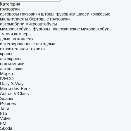
Категория
грузовики
автовозы
грузовики шторы
грузовики шасси
крюковые
мультилифты
бортовые грузовики
автомобили
микроавтобусы
микроавтобусы фургоны
пассажирские микроавтобусы
тягачи
кемперы
дома на колесах
интегрированные автодома
строительная техника
краны
автокраны
подъемники
автовышки
Марка
IVECO
Daily
S-Way
Mercedes-Benz
Actros
V-Class
Scania
P-series
Tatra
815
Volvo
FM
Škoda