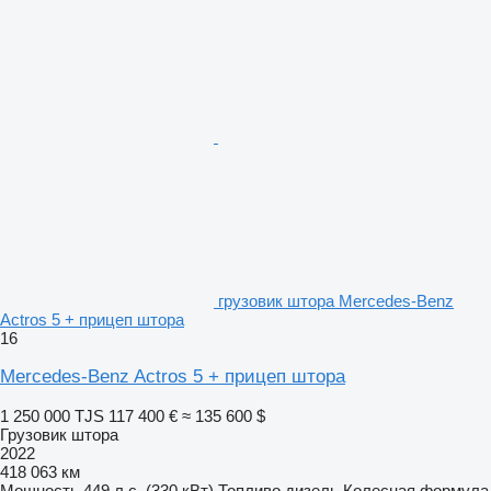
грузовик штора Mercedes-Benz
Actros 5 + прицеп штора
16
Mercedes-Benz Actros 5 + прицеп штора
1 250 000 TJS
117 400 €
≈ 135 600 $
Грузовик штора
2022
418 063 км
Мощность
449 л.с. (330 кВт)
Топливо
дизель
Колесная формула