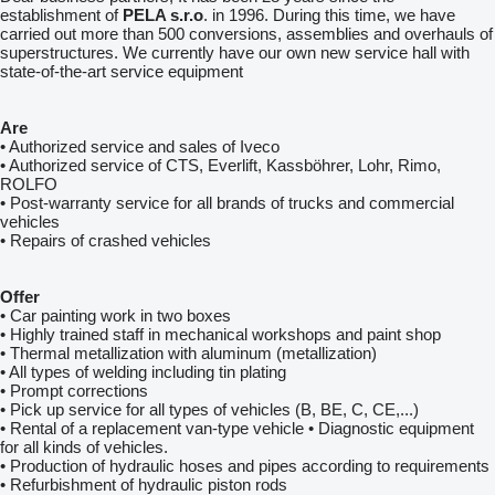
establishment of
PELA s.r.o
. in 1996. During this time, we have
carried out more than 500 conversions, assemblies and overhauls of
superstructures. We currently have our own new service hall with
state-of-the-art service equipment
Are
• Authorized service and sales of Iveco
• Authorized service of CTS, Everlift, Kassböhrer, Lohr, Rimo,
ROLFO
• Post-warranty service for all brands of trucks and commercial
vehicles
• Repairs of crashed vehicles
Offer
• Car painting work in two boxes
• Highly trained staff in mechanical workshops and paint shop
• Thermal metallization with aluminum (metallization)
• All types of welding including tin plating
• Prompt corrections
• Pick up service for all types of vehicles (B, BE, C, CE,...)
• Rental of a replacement van-type vehicle • Diagnostic equipment
for all kinds of vehicles.
• Production of hydraulic hoses and pipes according to requirements
• Refurbishment of hydraulic piston rods