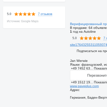
7 отзывов
5.0
Источник: Google Maps
Верифицированный п
В продаже:
64 объявле
1
год на Autoline
7 
5.0
site17643255311059374
Подписаться на пр
Jan Werwie
Языки:
французский, ис
+49 7452 63...
Показат
Перезвонит
+49 1512 19...
Показат
www.paveplus.com
Адрес
Германия, Баден-Вюртем