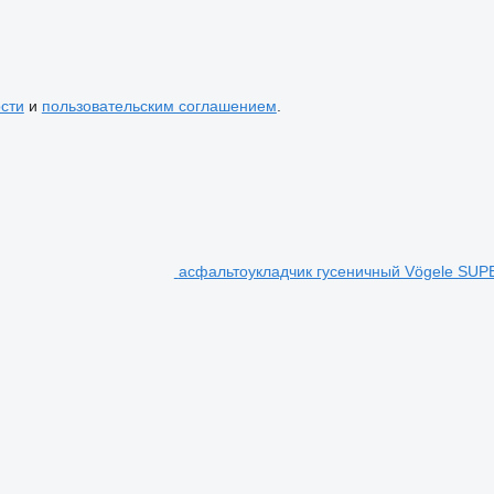
сти
и
пользовательским соглашением
.
асфальтоукладчик гусеничный Vögele SUP