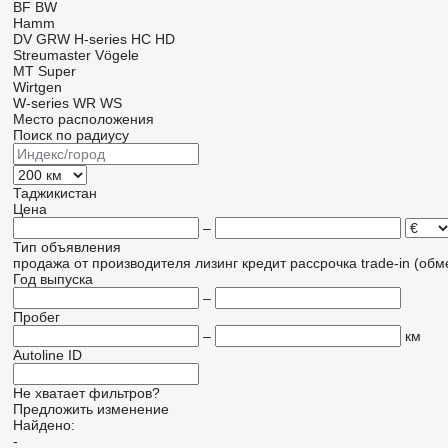
BF
BW
Hamm
DV
GRW
H-series
HC
HD
Streumaster
Vögele
MT
Super
Wirtgen
W-series
WR
WS
Место расположения
Поиск по радиусу
Таджикистан
Цена
–
Тип объявления
продажа
от производителя
лизинг
кредит
рассрочка
trade-in (об
Год выпуска
–
Пробег
–
км
Autoline ID
Не хватает фильтров?
Предложить изменение
Найдено:
-