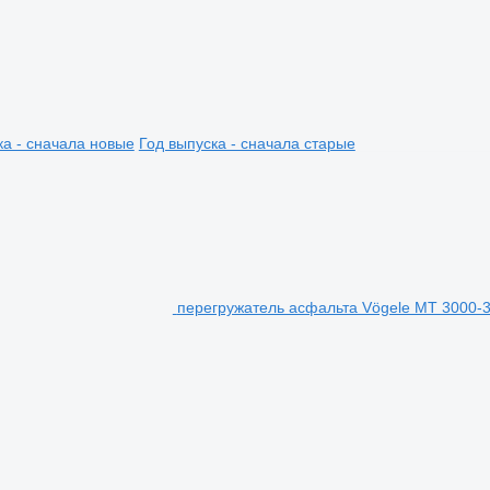
ка - сначала новые
Год выпуска - сначала старые
перегружатель асфальта Vögele MT 3000-