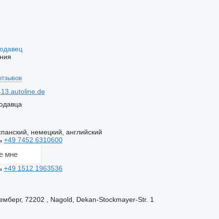
родавец
ния
отзывов
13.autoline.de
одавца
панский, немецкий, английский
ь
+49 7452 6310600
е мне
ь
+49 1512 1963536
берг, 72202 , Nagold, Dekan-Stockmayer-Str. 1