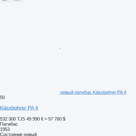
новый патибас Kässbohrer PA 4
50
Kässbohrer PA 4
532 300 TJS
49 990 €
≈ 57 760 $
Патибас
1953
Состояние
новый