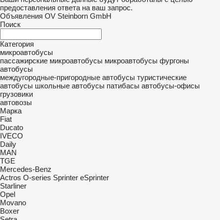
предоставления ответа на ваш запрос.
Объявления OV Steinborn GmbH
Поиск
Категория
микроавтобусы
пассажирские микроавтобусы
микроавтобусы фургоны
автобусы
междугородные-пригородные автобусы
туристические
автобусы
школьные автобусы
патибасы
автобусы-офисы
грузовики
автовозы
Марка
Fiat
Ducato
IVECO
Daily
MAN
TGE
Mercedes-Benz
Actros
O-series
Sprinter
eSprinter
Starliner
Opel
Movano
Boxer
Setra