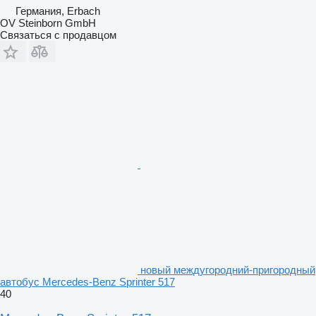
Германия, Erbach
OV Steinborn GmbH
Связаться с продавцом
новый междугородний-пригородный
автобус Mercedes-Benz Sprinter 517
40