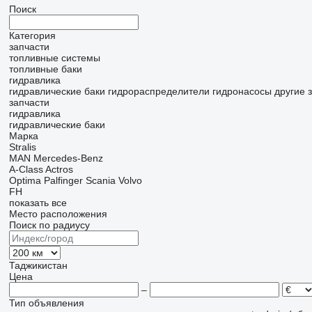
Поиск
Категория
запчасти
топливные системы
топливные баки
гидравлика
гидравлические баки
гидрораспределители
гидронасосы
другие 
запчасти
гидравлика
гидравлические баки
Марка
Stralis
MAN
Mercedes-Benz
A-Class
Actros
Optima
Palfinger
Scania
Volvo
FH
показать все
Место расположения
Поиск по радиусу
Таджикистан
Цена
–
Тип объявления