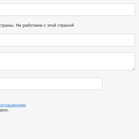
страны.
Не работаем с этой страной
соглашением
.
прос.