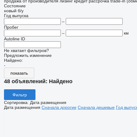
продажа
от производителя
лизинг
кредит
рассрочка
trade-in (об
Состояние
новый
б/у
Год выпуска
–
Пробег
–
км
Autoline ID
Не хватает фильтров?
Предложить изменение
Найдено:
-
показать
48 объявлений:
Найдено
Фильтр
Сортировка
:
Дата размещения
Дата размещения
Сначала дорогие
Сначала дешевые
Год выпус