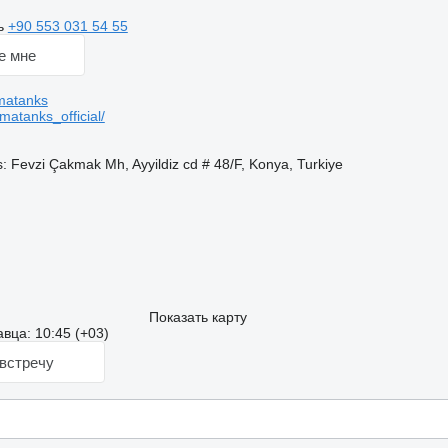
ь
+90 553 031 54 55
е мне
matanks
atanks_official/
: Fevzi Çakmak Mh, Ayyildiz cd # 48/F, Konya, Turkiye
Показать карту
вца: 10:45 (+03)
встречу