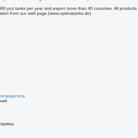
0 pcs tanks per year and export more than 40 countries. All products 
mation from our web page.(www.optimatanks.de)
оизводитель
ний
одавца