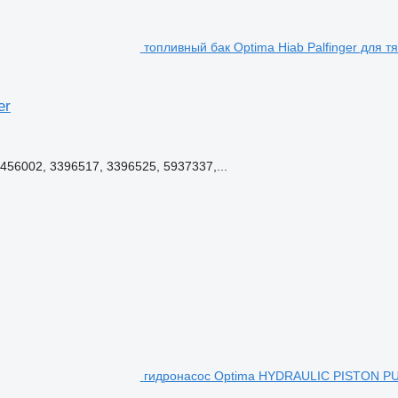
топливный бак Optima Hiab Palfinger для тя
er
1456002, 3396517, 3396525, 5937337,...
гидронасос Optima HYDRAULIC PISTON PU