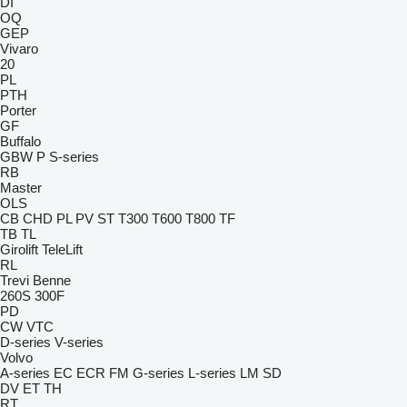
DI
OQ
GEP
Vivaro
20
PL
PTH
Porter
GF
Buffalo
GBW
P
S-series
RB
Master
OLS
CB
CHD
PL
PV
ST
T300
T600
T800
TF
TB
TL
Girolift
TeleLift
RL
Trevi Benne
260S
300F
PD
CW
VTC
D-series
V-series
Volvo
A-series
EC
ECR
FM
G-series
L-series
LM
SD
DV
ET
TH
RT