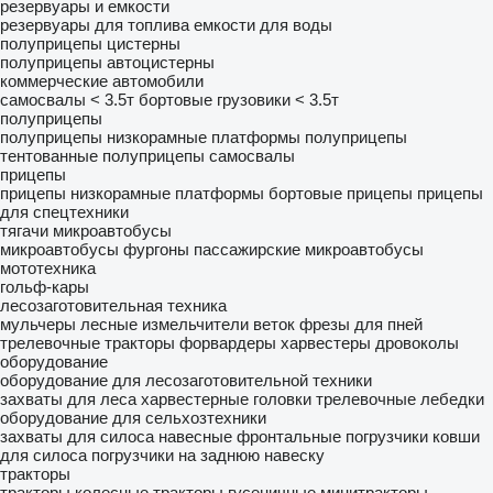
резервуары и емкости
резервуары для топлива
емкости для воды
полуприцепы цистерны
полуприцепы автоцистерны
коммерческие автомобили
самосвалы < 3.5т
бортовые грузовики < 3.5т
полуприцепы
полуприцепы низкорамные платформы
полуприцепы
тентованные
полуприцепы самосвалы
прицепы
прицепы низкорамные платформы
бортовые прицепы
прицепы
для спецтехники
тягачи
микроавтобусы
микроавтобусы фургоны
пассажирские микроавтобусы
мототехника
гольф-кары
лесозаготовительная техника
мульчеры лесные
измельчители веток
фрезы для пней
трелевочные тракторы
форвардеры
харвестеры
дровоколы
оборудование
оборудование для лесозаготовительной техники
захваты для леса
харвестерные головки
трелевочные лебедки
оборудование для сельхозтехники
захваты для силоса
навесные фронтальные погрузчики
ковши
для силоса
погрузчики на заднюю навеску
тракторы
тракторы колесные
тракторы гусеничные
минитракторы