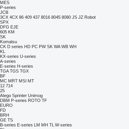
MES
P-series
JCB
3CX
4CX
86
409
437
8016
8045
8080
JS
JZ
Robot
SPX
DFG
EJE
605
KM
SK
Komatsu
CK
D series
HD
PC
PW
SK
WA
WB
WH
KL
KX-series
U-series
A-series
E-series
H-series
TGA
TGS
TGX
BF
MC
MRT
MSI
MT
12
714
25
Atego
Sprinter
Unimog
DBM
P-series
ROTO
TF
EURO
FD
BRH
GE
TS
B-series
E-series
LM
MH
TL
W-series