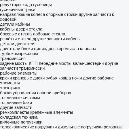
редукторы хода
гусеницы
гусеничные траки
направляющие колеса
опорные стойки
другие запчасти к
ходовой
детали кабины
кабины
двери
стекла
боковые стекла
лобовые стекла
решётки стекла
другие запчасти кабины
детали двигателя
двигатели
блоки цилиндров
коромысла клапана
турбокомпрессоры
трансмиссия
задние мосты
КПП
передние мосты
валы-шестерни
другие
запчасти трансмиссии
рабочие элементы
крюки крановые
диски
зубья ковша
ножи
другие рабочие
элементы
электрика
блоки управления
панели приборов
топливные системы
топливные баки
другие запчасти
ремкомплекты
крепежные элементы
складская техника
вилочные погрузчики
телескопические погрузчики
дизельные погрузчики
роторные