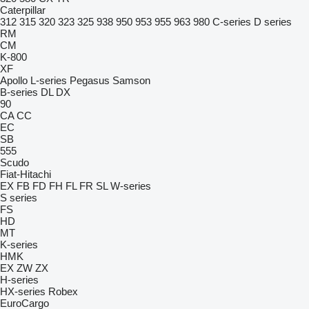
Caterpillar
312
315
320
323
325
938
950
953
955
963
980
C-series
D series
RM
CM
K-800
XF
Apollo
L-series
Pegasus
Samson
B-series
DL
DX
90
CA
CC
EC
SB
555
Scudo
Fiat-Hitachi
EX
FB
FD
FH
FL
FR
SL
W-series
S series
FS
HD
MT
K-series
HMK
EX
ZW
ZX
H-series
HX-series
Robex
EuroCargo