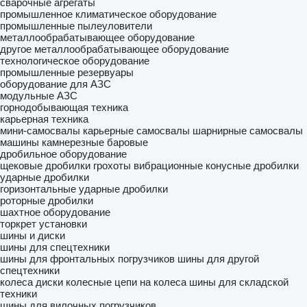
сварочные агрегаты
промышленное климатическое оборудование
промышленные пылеуловители
металлообрабатывающее оборудование
другое металлообрабатывающее оборудование
технологическое оборудование
промышленные резервуары
оборудование для АЗС
модульные АЗС
горнодобывающая техника
карьерная техника
мини-самосвалы
карьерные самосвалы
шарнирные самосвалы
машины камнерезные баровые
дробильное оборудование
щековые дробилки
грохоты вибрационные
конусные дробилки
ударные дробилки
горизонтальные ударные дробилки
роторные дробилки
шахтное оборудование
торкрет установки
шины и диски
шины для спецтехники
шины для фронтальных погрузчиков
шины для другой
спецтехники
колеса
диски колесные
цепи на колеса
шины для складской
техники
шины для вилочных погрузчиков