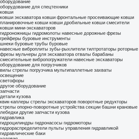
оборудование
оборудование для спецтехники
ковши
ковши экскаватора
ковши фронтальные
просеивающие ковши
планировочные ковши
ковши дробильные
ковши смесители
ковши мини-экскаваторов
гидроножницы
гидромолоты
навесные дорожные фрезы
грейферы
буровые инструменты
шнеки буровые
трубы буровые
навесные виброплиты
зубы-рыхлители
тилтротаторы
роторные
фрезы
мульчеры для экскаватора
отвалы
барабаны
смесительные
вибропогружатели
навесные экскаваторы
оборудование для погрузчиков
вилы
стрелы погрузчика
мультипаллетные захваты
освещение
светофоры
другое оборудование
запчасти
детали кузова
квик-каплеры
стрелы экскаваторов
поворотные редукторы
стрелы
опорно-поворотные устройства
секции башни
крановые
лебедки
другие запчасти кузова
гидравлика
гидроцилиндры
гидронасосы
гидромоторы
гидрораспределители
пульты управления гидравликой
гидравлические баки
ходовая