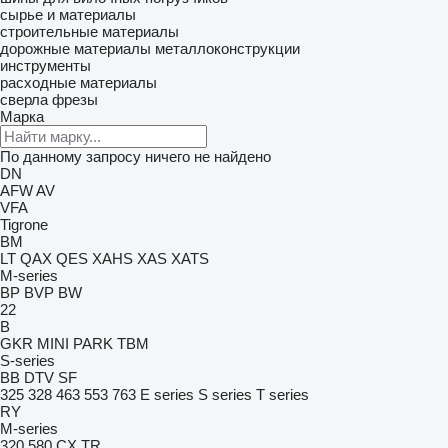
сырье и материалы
строительные материалы
дорожные материалы
металлоконструкции
инструменты
расходные материалы
сверла
фрезы
Марка
По данному запросу ничего не найдено
DN
AFW
AV
VFA
Tigrone
BM
LT
QAX
QES
XAHS
XAS
XATS
M-series
BP
BVP
BW
22
B
GKR
MINI
PARK
TBM
S-series
BB
DTV
SF
325
328
463
553
763
E series
S series
T series
RY
M-series
320
580
CX
TR