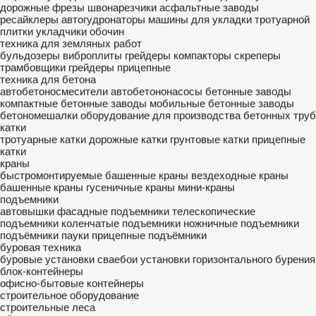
дорожные фрезы
швонарезчики
асфальтные заводы
ресайклеры
автогудронаторы
машины для укладки тротуарной
плитки
укладчики обочин
техника для земляных работ
бульдозеры
виброплиты
грейдеры
компакторы
скреперы
трамбовщики
грейдеры прицепные
техника для бетона
автобетоносмесители
автобетононасосы
бетонные заводы
компактные бетонные заводы
мобильные бетонные заводы
бетономешалки
оборудование для производства бетонных труб
катки
тротуарные катки
дорожные катки
грунтовые катки
прицепные
катки
краны
быстромонтируемые башенные краны
вездеходные краны
башенные краны
гусеничные краны
мини-краны
подъемники
автовышки
фасадные подъемники
телескопические
подъемники
коленчатые подъемники
ножничные подъемники
подъёмники пауки
прицепные подъёмники
буровая техника
буровые установки
сваебои
установки горизонтального бурения
блок-контейнеры
офисно-бытовые контейнеры
строительное оборудование
строительные леса