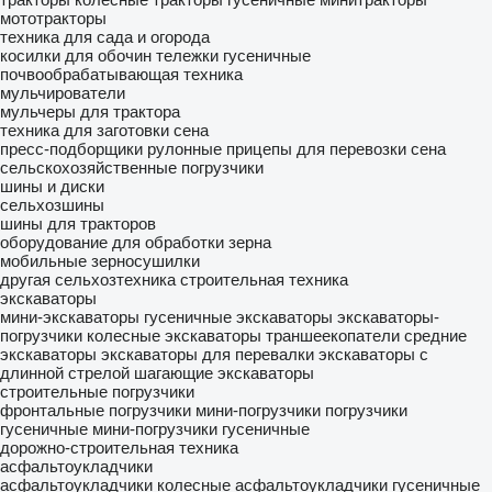
мототракторы
техника для сада и огорода
косилки для обочин
тележки гусеничные
почвообрабатывающая техника
мульчирователи
мульчеры для трактора
техника для заготовки сена
пресс-подборщики рулонные
прицепы для перевозки сена
сельскохозяйственные погрузчики
шины и диски
сельхозшины
шины для тракторов
оборудование для обработки зерна
мобильные зерносушилки
другая сельхозтехника
строительная техника
экскаваторы
мини-экскаваторы
гусеничные экскаваторы
экскаваторы-
погрузчики
колесные экскаваторы
траншеекопатели
средние
экскаваторы
экскаваторы для перевалки
экскаваторы с
длинной стрелой
шагающие экскаваторы
строительные погрузчики
фронтальные погрузчики
мини-погрузчики
погрузчики
гусеничные
мини-погрузчики гусеничные
дорожно-строительная техника
асфальтоукладчики
асфальтоукладчики колесные
асфальтоукладчики гусеничные