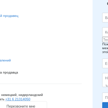
й продавец
Пож
меж
это
влений
на продавца
, немецкий, нидерландский
ать
+31 6 21314050
Перезвоните мне