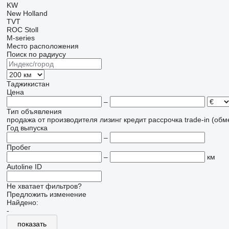
KW
New Holland
TVT
ROC
Stoll
M-series
Место расположения
Поиск по радиусу
Таджикистан
Цена
–
Тип объявления
продажа
от производителя
лизинг
кредит
рассрочка
trade-in (об
Год выпуска
–
Пробег
–
км
Autoline ID
Не хватает фильтров?
Предложить изменение
Найдено:
-
показать