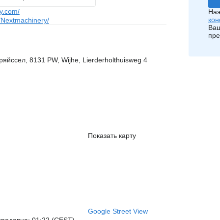
y.com/
Наж
кон
Nextmachinery/
Ваш
пре
йссел, 8131 PW, Wijhe, Lierderholthuisweg 4
Показать карту
Google Street View