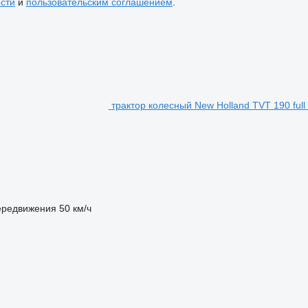
сти
и
пользовательским соглашением
.
трактор колесный New Holland TVT 190 full 
ередвижения
50 км/ч