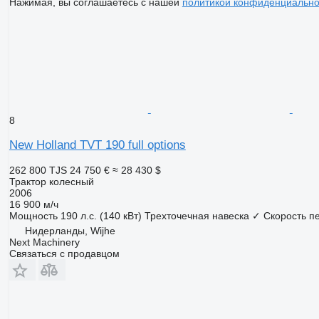
Нажимая, вы соглашаетесь с нашей
политикой конфиденциально
8
New Holland TVT 190 full options
262 800 TJS
24 750 €
≈ 28 430 $
Трактор колесный
2006
16 900 м/ч
Мощность
190 л.с. (140 кВт)
Трехточечная навеска
✓
Скорость п
Нидерланды, Wijhe
Next Machinery
Связаться с продавцом