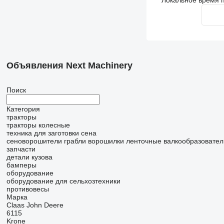
Локальное время п
Объявления Next Machinery
Поиск
Категория
тракторы
тракторы колесные
техника для заготовки сена
сеноворошители
грабли ворошилки
ленточные валкообразовател
запчасти
детали кузова
бамперы
оборудование
оборудование для сельхозтехники
противовесы
Марка
Claas
John Deere
6115
Krone