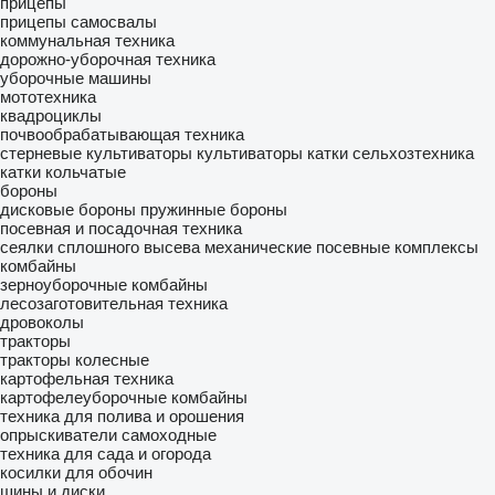
прицепы
прицепы самосвалы
коммунальная техника
дорожно-уборочная техника
уборочные машины
мототехника
квадроциклы
почвообрабатывающая техника
стерневые культиваторы
культиваторы
катки сельхозтехника
катки кольчатые
бороны
дисковые бороны
пружинные бороны
посевная и посадочная техника
сеялки сплошного высева механические
посевные комплексы
комбайны
зерноуборочные комбайны
лесозаготовительная техника
дровоколы
тракторы
тракторы колесные
картофельная техника
картофелеуборочные комбайны
техника для полива и орошения
опрыскиватели самоходные
техника для сада и огорода
косилки для обочин
шины и диски