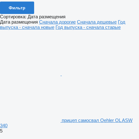
Фильтр
Сортировка
:
Дата размещения
Дата размещения
Сначала дорогие
Сначала дешевые
Год
выпуска - сначала новые
Год выпуска - сначала старые
прицеп самосвал Oehler OL ASW
340
5