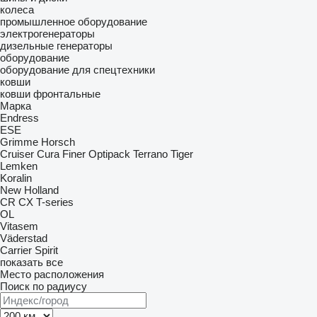
колеса
промышленное оборудование
электрогенераторы
дизельные генераторы
оборудование
оборудование для спецтехники
ковши
ковши фронтальные
Марка
Endress
ESE
Grimme
Horsch
Cruiser
Cura
Finer
Optipack
Terrano
Tiger
Lemken
Koralin
New Holland
CR
CX
T-series
OL
Vitasem
Väderstad
Carrier
Spirit
показать все
Место расположения
Поиск по радиусу