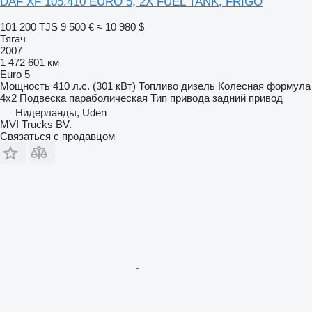
DAF XF 105.410 EURO 5, 2X FUEL TANK, FRIGO
101 200 TJS
9 500 €
≈ 10 980 $
Тягач
2007
1 472 601 км
Euro 5
Мощность
410 л.с. (301 кВт)
Топливо
дизель
Колесная формула
4x2
Подвеска
параболическая
Тип привода
задний привод
Нидерланды, Uden
MVI Trucks BV.
Связаться с продавцом