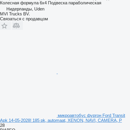
Колесная формула
6x4
Подвеска
параболическая
Нидерланды, Uden
MVI Trucks BV.
Связаться с продавцом
микроавтобус фургон Ford Transit
Apk 14-05-2028! 185 pk, automaat, XENON, NAVI, CAMERA, P
28