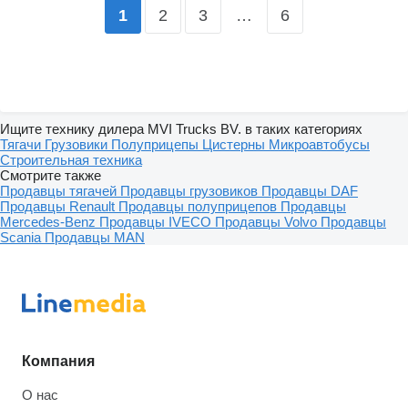
2
3
…
6
1
Ищите технику дилера MVI Trucks BV. в таких категориях
Тягачи
Грузовики
Полуприцепы
Цистерны
Микроавтобусы
Строительная техника
Смотрите также
Продавцы тягачей
Продавцы грузовиков
Продавцы DAF
Продавцы Renault
Продавцы полуприцепов
Продавцы
Mercedes-Benz
Продавцы IVECO
Продавцы Volvo
Продавцы
Scania
Продавцы MAN
Компания
О нас