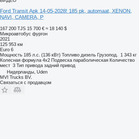
ВИДЕО
Ford Transit Apk 14-05-2028! 185 pk, automaat, XENON,
NAVI, CAMERA, P
167 200 TJS
15 700 €
≈ 18 140 $
Микроавтобус фургон
2021
125 953 км
Euro 6
Мощность
185 л.с. (136 кВт)
Топливо
дизель
Грузопод.
1 343 кг
Колесная формула
4x2
Подвеска
параболическая
Количество
мест
3
Тип привода
задний привод
Нидерланды, Uden
MVI Trucks BV.
Связаться с продавцом