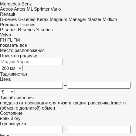
Mercedes-Benz
Actros
Antos
ML
Sprinter
Vario
Renault
D-series
G-series
Kerax
Magnum
Manager
Master
Midlum
Premium
T-series
P-series
R-series
S-series
Volvo
FH
FL
FM
показать все
Место расположения
Поиск по радиусу
Таджикистан
Цена
–
Тип объявления
продажа
от производителя
лизинг
кредит
рассрочка
trade-in
(обмен с доплатой)
обмен
Состояние
новый
б/у
Год выпуска
–
Евро