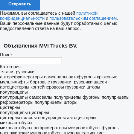
Нажимая, вы соглашаетесь с нашей
политикой
конфиденциальности
и
пользовательским соглашением
.
Ваши персональные данные будут обработаны с целью
предоставления ответа на ваш запрос.
Объявления MVI Trucks BV.
Поиск
Категория
тягачи
грузовики
авторефрижераторы
самосвалы
автофургоны
крюковые
мультилифты
бортовые грузовики
грузовики шасси
автоцистерны
контейнеровозы
грузовики шторы
полуприцепы
полуприцепы самосвалы
полуприцепы фургоны
полуприцепы
рефрижераторы
полуприцепы шторы
цистерны
полуприцепы цистерны
цистерны силосы
полуприцепы автоцистерны
микроавтобусы
микроавтобусы рефрижераторы
микроавтобусы фургоны
пассажирские микроавтобусы
грузопассажирские