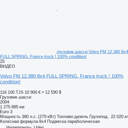
грузовик шасси Volvo FM 12.380 8x4
FULL SPRING. France truck ! 100% condition!
25
ВИДЕО
Volvo FM 12.380 8x4 FULL SPRING. France truck ! 100%
condition!
116 100 TJS
10 900 €
≈ 12 590 $
Грузовик шасси
2004
1 275 885 км
Euro 3
Мощность
380 л.с. (279 кВт)
Топливо
дизель
Грузопод.
22 020 кг
Колесная формула
8x4
Подвеска
параболическая
Нидерланды, Uden