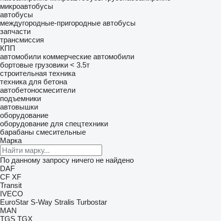
микроавтобусы
автобусы
междугородные-пригородные автобусы
запчасти
трансмиссия
КПП
автомобили
коммерческие автомобили
бортовые грузовики < 3.5т
строительная техника
техника для бетона
автобетоносмесители
подъемники
автовышки
оборудование
оборудование для спецтехники
барабаны смесительные
Марка
По данному запросу ничего не найдено
DAF
CF
XF
Transit
IVECO
EuroStar
S-Way
Stralis
Turbostar
MAN
TGS
TGX