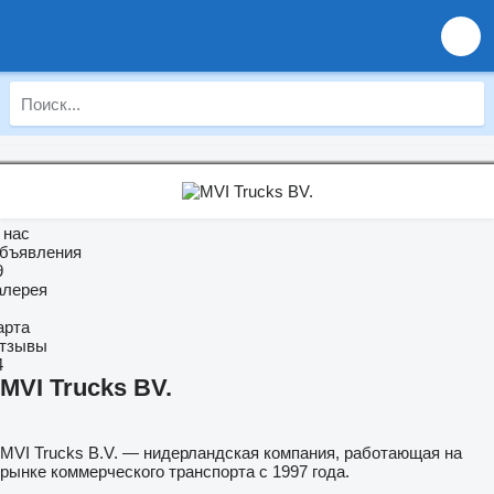
 нас
бъявления
9
алерея
арта
тзывы
4
MVI Trucks BV.
MVI Trucks B.V. — нидерландская компания, работающая на
рынке коммерческого транспорта с 1997 года.