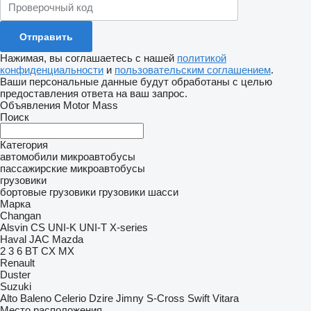
Нажимая, вы соглашаетесь с нашей
политикой
конфиденциальности
и
пользовательским соглашением
.
Ваши персональные данные будут обработаны с целью
предоставления ответа на ваш запрос.
Объявления Motor Mass
Поиск
Категория
автомобили
микроавтобусы
пассажирские микроавтобусы
грузовики
бортовые грузовики
грузовики шасси
Марка
Changan
Alsvin
CS
UNI-K
UNI-T
X-series
Haval
JAC
Mazda
2
3
6
BT
CX
MX
Renault
Duster
Suzuki
Alto
Baleno
Celerio
Dzire
Jimny
S-Cross
Swift
Vitara
Место расположения