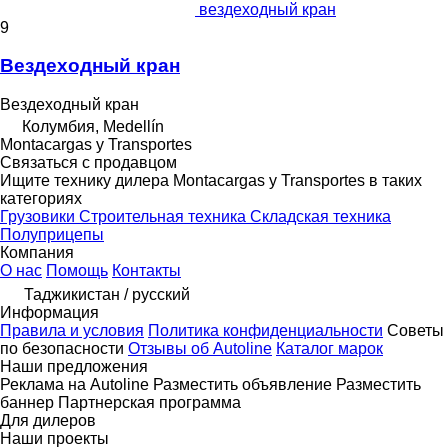
вездеходный кран
9
Вездеходный кран
Вездеходный кран
Колумбия, Medellín
Montacargas y Transportes
Связаться с продавцом
Ищите технику дилера Montacargas y Transportes в таких
категориях
Грузовики
Строительная техника
Складская техника
Полуприцепы
Компания
О нас
Помощь
Контакты
Таджикистан / русский
Информация
Правила и условия
Политика конфиденциальности
Советы
по безопасности
Отзывы об Autoline
Каталог марок
Наши предложения
Реклама на Autoline
Разместить объявление
Разместить
баннер
Партнерская программа
Для дилеров
Наши проекты