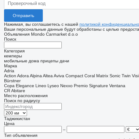
Нажимая, вы соглашаетесь с нашей
политикой конфиденциально
Ваши персональные данные будут обработаны с целью предостав
Объявления Mondo Carmarket d.o.o
Поиск
Категория
кемперы
мобильные дома
прицепы дачи
Марка
Adria
Action
Adora
Alpina
Altea
Aviva
Compact
Coral
Matrix
Sonic
Twin
Vis
Bürstner
Copa
Elegance
Lineo
Lyseo
Nexxo
Premio
Signature
Ventana
CR Abitare
Место расположения
Поиск по радиусу
Таджикистан
Цена
–
Тип объявления