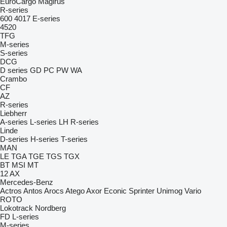
EuroCargo
Magirus
R-series
600
4017
E-series
4520
TFG
M-series
S-series
DCG
D series
GD
PC
PW
WA
Crambo
CF
AZ
R-series
Liebherr
A-series
L-series
LH
R-series
Linde
D-series
H-series
T-series
MAN
LE
TGA
TGE
TGS
TGX
BT
MSI
MT
12
AX
Mercedes-Benz
Actros
Antos
Arocs
Atego
Axor
Econic
Sprinter
Unimog
Vario
ROTO
Lokotrack
Nordberg
FD
L-series
M-series