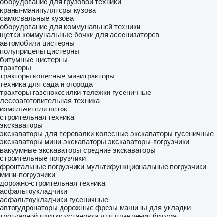
оборудование для грузовой техники
краны-манипуляторы
кузова
самосвальные кузова
оборудование для коммунальной техники
щетки коммунальные
бочки для ассенизаторов
автомобили
цистерны
полуприцепы цистерны
битумные цистерны
тракторы
тракторы колесные
минитракторы
техника для сада и огорода
тракторы газонокосилки
тележки гусеничные
лесозаготовительная техника
измельчители веток
строительная техника
экскаваторы
экскаваторы для перевалки
колесные экскаваторы
гусеничные
экскаваторы
мини-экскаваторы
экскаваторы-погрузчики
вакуумные экскаваторы
средние экскаваторы
строительные погрузчики
фронтальные погрузчики
мультифункциональные погрузчики
мини-погрузчики
дорожно-строительная техника
асфальтоукладчики
асфальтоукладчики гусеничные
автогудронаторы
дорожные фрезы
машины для укладки
тротуарной плитки
установки для плавления битума