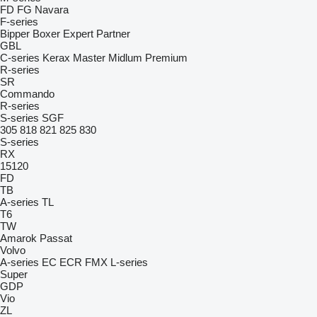
FD
FG
Navara
F-series
Bipper
Boxer
Expert
Partner
GBL
C-series
Kerax
Master
Midlum
Premium
R-series
SR
Commando
R-series
S-series
SGF
305
818
821
825
830
S-series
RX
15120
FD
TB
A-series
TL
T6
TW
Amarok
Passat
Volvo
A-series
EC
ECR
FMX
L-series
Super
GDP
Vio
ZL