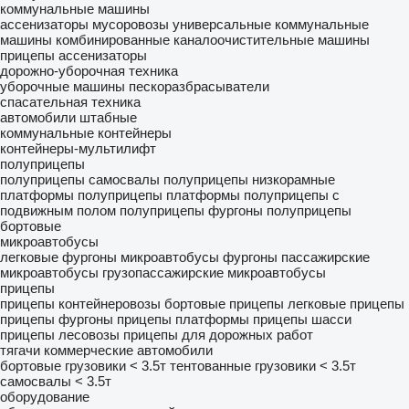
коммунальные машины
ассенизаторы
мусоровозы
универсальные коммунальные
машины
комбинированные каналоочистительные машины
прицепы ассенизаторы
дорожно-уборочная техника
уборочные машины
пескоразбрасыватели
спасательная техника
автомобили штабные
коммунальные контейнеры
контейнеры-мультилифт
полуприцепы
полуприцепы самосвалы
полуприцепы низкорамные
платформы
полуприцепы платформы
полуприцепы с
подвижным полом
полуприцепы фургоны
полуприцепы
бортовые
микроавтобусы
легковые фургоны
микроавтобусы фургоны
пассажирские
микроавтобусы
грузопассажирские микроавтобусы
прицепы
прицепы контейнеровозы
бортовые прицепы
легковые прицепы
прицепы фургоны
прицепы платформы
прицепы шасси
прицепы лесовозы
прицепы для дорожных работ
тягачи
коммерческие автомобили
бортовые грузовики < 3.5т
тентованные грузовики < 3.5т
самосвалы < 3.5т
оборудование