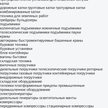
катки
дорожные катки
грунтовые катки
тротуарные катки
комбинированные катки
техника для земляных работ
грейдеры
бульдозеры
подъемники
коленчатые подъемники
ножничные подъемники
телескопические подъемники
подъёмники пауки
краны
автокраны
быстромонтируемые башенные краны
буровая техника
буровые установки
блок-контейнеры
вагоны бытовки
складская техника
вилочные погрузчики
дизельные погрузчики
телескопические погрузчики
роторные
погрузчики
газовые погрузчики
контейнерные погрузчики
внедорожные погрузчики
складское оборудование
тележки платформенные
прицепы промышленные
промышленное оборудование
электрогенераторы
дизельные генераторы
осветительные мачты
компрессоры
передвижные компрессоры
стационарные компрессоры