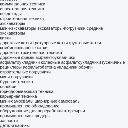
коммунальная техника
спасательная техника
вездеходы
строительная техника
экскаваторы
мини-экскаваторы
экскаваторы-погрузчики
средние
экскаваторы
катки
дорожные катки
тротуарные катки
грунтовые катки
комбинированные катки
дорожно-строительная техника
дорожные фрезы
асфальтоукладчики
асфальтоукладчики колесные
асфальтоукладчики гусеничные
рециклеры асфальтобетона
укладчики обочин
строительные погрузчики
мини-погрузчики
буровая техника
сваебои
горнодобывающая техника
карьерная техника
мини-самосвалы
шарнирные самосвалы
промышленное оборудование
оборудование для переработки вторсырья
промышленные шредеры
запчасти
детали кабины