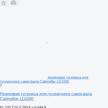
резиновая гусеница для
гусеничного самосвала Caterpillar LD1000
7
Резиновая гусеница для гусеничного самосвала
Caterpillar LD1000
61 220 TJS
5 750 €
≈ 6 644 $