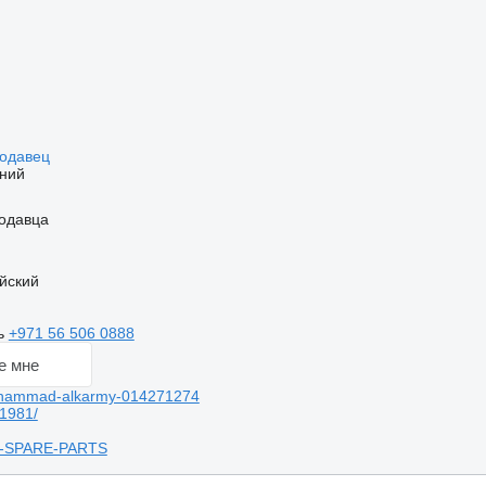
родавец
ний
одавца
йский
ь
+971 56 506 0888
е мне
ohammad-alkarmy-014271274
1981/
K-SPARE-PARTS