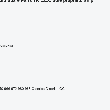
Spare Parts TR L.L.C Sole proprietorship
лектрики
50
966
972
980
988
C-series
D series
GC