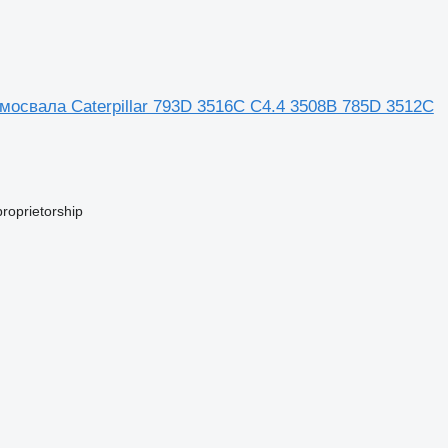
амосвала Caterpillar 793D 3516C C4.4 3508B 785D 3512C
oprietorship