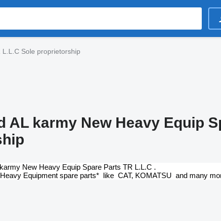
.L.C Sole proprietorship
AL karmy New Heavy Equip Spa
ship
army New Heavy Equip Spare Parts TR L.L.C .
n Heavy Equipment spare parts* like CAT, KOMATSU and many mo