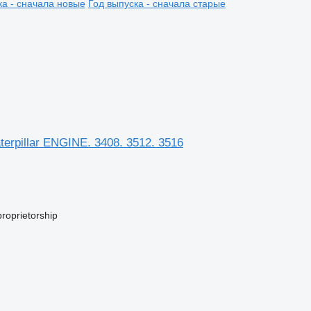
ка - сначала новые
Год выпуска - сначала старые
terpillar ENGINE. 3408. 3512. 3516
oprietorship