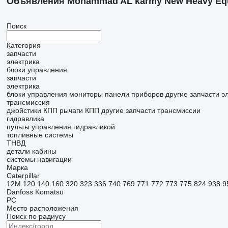
Объявления Mohammad AL karmy New Heavy Equip 
Поиск
Категория
запчасти
электрика
блоки управления
запчасти
электрика
блоки управления
мониторы
панели приборов
другие запчасти э
трансмиссия
джойстики КПП
рычаги КПП
другие запчасти трансмиссии
гидравлика
пульты управления гидравликой
топливные системы
ТНВД
детали кабины
системы навигации
Марка
Caterpillar
12M
120
140
160
320
323
336
740
769
771
772
773
775
824
938
9
Danfoss
Komatsu
PC
Место расположения
Поиск по радиусу