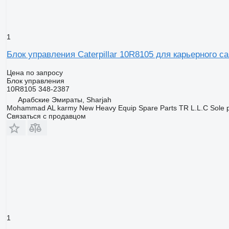
1
Блок управления Caterpillar 10R8105 для карьерного с
Цена по запросу
Блок управления
10R8105 348-2387
Арабские Эмираты, Sharjah
Mohammad AL karmy New Heavy Equip Spare Parts TR L.L.C Sole pr
Связаться с продавцом
1