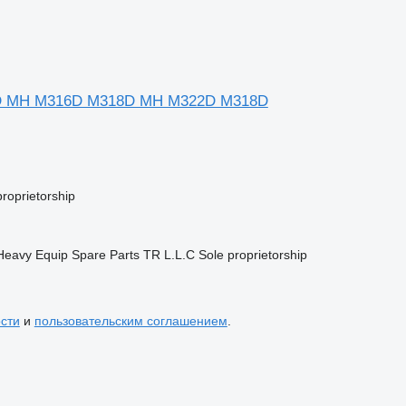
M322D MH M316D M318D MH M322D M318D
oprietorship
y Equip Spare Parts TR L.L.C Sole proprietorship
сти
и
пользовательским соглашением
.