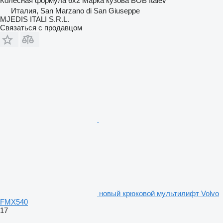
Колесная формула
6x2
Марка кузова
BOB Italev
Италия, San Marzano di San Giuseppe
MJEDIS ITALI S.R.L.
Связаться с продавцом
новый крюковой мультилифт Volvo
FMX540
17