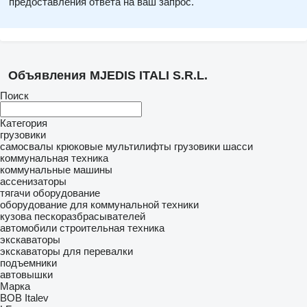
предоставления ответа на ваш запрос.
Объявления MJEDIS ITALI S.R.L.
Поиск
Категория
грузовики
самосвалы
крюковые мультилифты
грузовики шасси
коммунальная техника
коммунальные машины
ассенизаторы
тягачи
оборудование
оборудование для коммунальной техники
кузова пескоразбрасывателей
автомобили
строительная техника
экскаваторы
экскаваторы для перевалки
подъемники
автовышки
Марка
BOB Italev