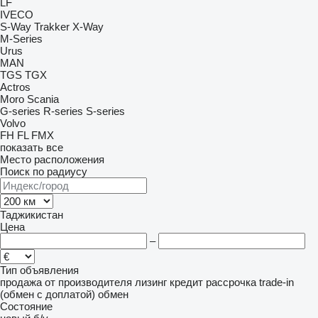
LF
IVECO
S-Way
Trakker
X-Way
M-Series
Urus
MAN
TGS
TGX
Actros
Moro
Scania
G-series
R-series
S-series
Volvo
FH
FL
FMX
показать все
Место расположения
Поиск по радиусу
Таджикистан
Цена
–
Тип объявления
продажа
от производителя
лизинг
кредит
рассрочка
trade-in
(обмен с доплатой)
обмен
Состояние