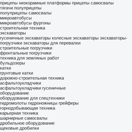
прицепы низкорамные платформы
прицепы самосвалы
тягачи
полуприцепы
полуприцепы самосвалы
микроавтобусы
микроавтобусы фургоны
строительная техника
экскаваторы
гусеничные экскаваторы
колесные экскаваторы
экскаваторы-
погрузчики
экскаваторы для перевалки
строительные погрузчики
фронтальные погрузчики
техника для земляных работ
бульдозеры
катки
грунтовые катки
дорожно-строительная техника
асфальтоукладчики
асфальтоукладчики гусеничные
оборудование
оборудование для спецтехники
гидромолоты
гидроножницы
грейферы
горнодобывающая техника
карьерная техника
шарнирные самосвалы
дробильное оборудование
щековые дробилки