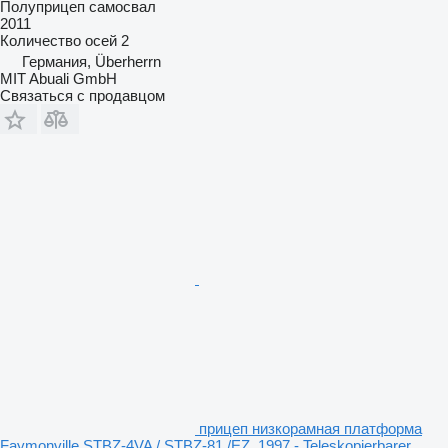
Полуприцеп самосвал
2011
Количество осей
2
Германия, Überherrn
MIT Abuali GmbH
Связаться с продавцом
прицеп низкорамная платформа
Faymonville STBZ-4VA / STBZ-81 /EZ. 1997 - Teleskopierbarer