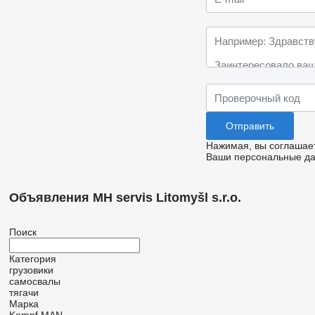
Нажимая, вы соглашае
Ваши персональные дан
Объявления MH servis Litomyšl s.r.o.
Поиск
Категория
грузовики
самосвалы
тягачи
Марка