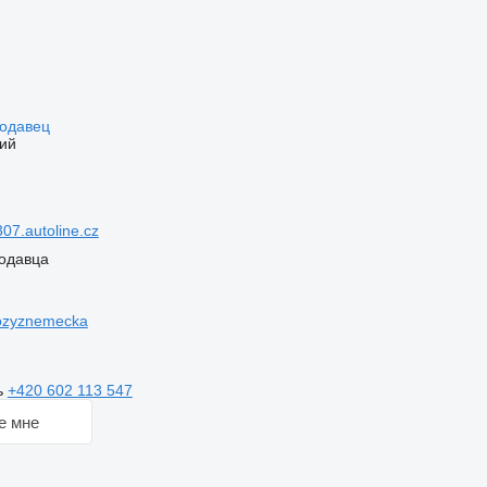
родавец
ий
7.autoline.cz
одавца
ozyznemecka
ь
+420 602 113 547
е мне