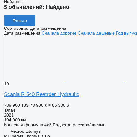
Найдено:
-
5 объявлений:
Найдено
Фильтр
Сортировка
:
Дата размещения
Дата размещения
Сначала дорогие
Сначала дешевые
Год выпус
19
Scania R 540 Reatrder Hydraulic
786 900 TJS
73 900 €
≈ 85 380 $
Тягач
2021
194 000 км
Колесная формула
4x2
Подвеска
рессора/пневмо
Чехия, Litomyšl
MH servis Litomyšl s.r.o.