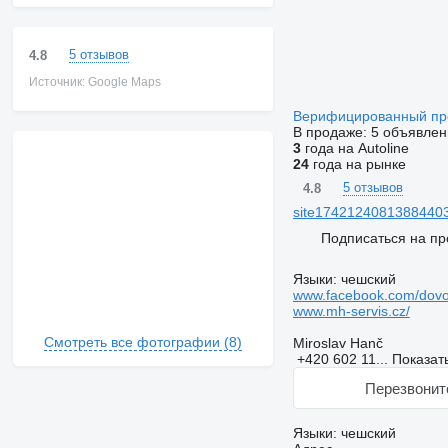
5 отзывов
4.8
Источник: Google Maps
Верифицированный п
В продаже:
5 объявлен
3
года на Autoline
24
года на рынке
5 отзывов
4.8
site174212408138844030
Подписаться на пр
Языки:
чешский
www.facebook.com/dov
www.mh-servis.cz/
Смотреть все фотографии (8)
Miroslav Hanč
+420 602 11...
Показат
Перезвонит
Языки:
чешский