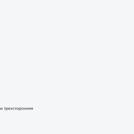
ки
трехсторонняя