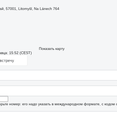
й, 57001, Litomyšl, Na Lánech 764
Показать карту
вца: 15:52 (CEST)
встречу
рьте номер: его надо указать в международном формате, с кодом 