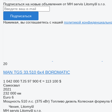
Подписаться на новые объявления от MH servis Litomyšl s.r.o.
Подписаться
Нажимая, вы соглашаетесь с нашей
политикой конфиденциально
20
MAN TGS 33.510 6x4 BORDMATIC
1 042 000 TJS
97 900 €
≈ 113 100 $
Самосвал
2021
232 000 км
Euro 6
Мощность
510 л.с. (375 кВт)
Топливо
дизель
Колесная формула
Чехия, Litomyšl
MH servis Litomyšl s.r.o.