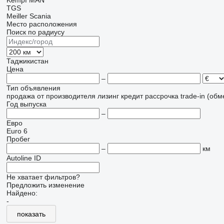
Kempf
MAN
TGS
Meiller
Scania
Место расположения
Поиск по радиусу
Таджикистан
Цена
–
Тип объявления
продажа
от производителя
лизинг
кредит
рассрочка
trade-in (об
Год выпуска
–
Евро
Euro 6
Пробег
–
км
Autoline ID
Не хватает фильтров?
Предложить изменение
Найдено:
-
показать