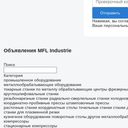
Нажимая, вы согл
Ваши персональные
Объявления MFL Industrie
Поиск
Категория
промышленное оборудование
металлообрабатывающее оборудование
токарные станки по металлу
обрабатывающие центры
фрезерные
круглошлифовальные станки
резьбонарезные станки
радиально-сверлильные станки
холодно
координатно-пробивные прессы
штамповочные прессы
расточные станки
координатные столы
точильные станки
станки 
станки для плазменной резки
кузнечное оборудование
поворотные столы
другое металлообра
компрессоры
стационарные компрессоры