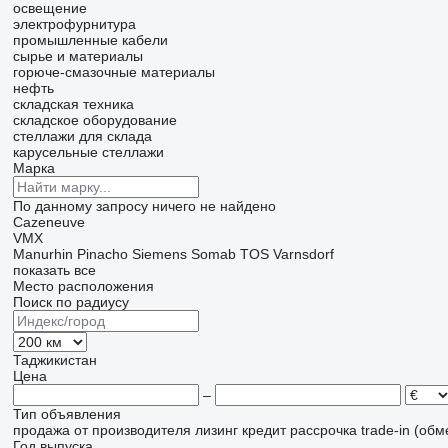
освещение
электрофурнитура
промышленные кабели
сырье и материалы
горюче-смазочные материалы
нефть
складская техника
складское оборудование
стеллажи для склада
карусельные стеллажи
Марка
По данному запросу ничего не найдено
Cazeneuve
VMX
Manurhin
Pinacho
Siemens
Somab
TOS Varnsdorf
показать все
Место расположения
Поиск по радиусу
Таджикистан
Цена
–
Тип объявления
продажа
от производителя
лизинг
кредит
рассрочка
trade-in (об
Год выпуска