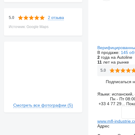
2 отзыва
5.0
Источник: Google Maps
Верифицированны
В продаже:
145 об
2
года на Autoline
11
лет на рынке
5.0
Подписаться 
Языки:
испанский, 
Пн - Пт
08:0
+33 4 77 29...
Пок
Смотреть все фотографии (5)
www.mfl-industrie.
Адрес