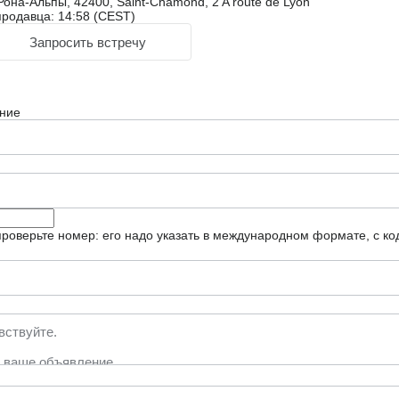
она-Альпы, 42400, Saint-Chamond, 2 A route de Lyon
родавца: 14:58 (CEST)
Запросить встречу
ние
роверьте номер: его надо указать в международном формате, с ко