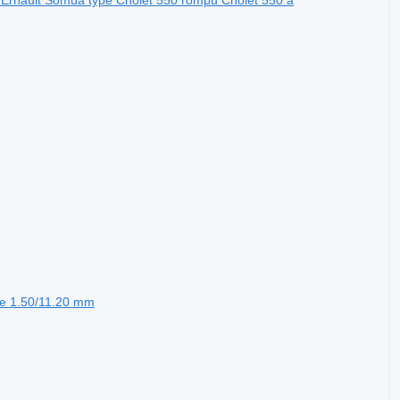
 Ernault Somua type Cholet 550 rompu Cholet 550 à
le 1.50/11.20 mm