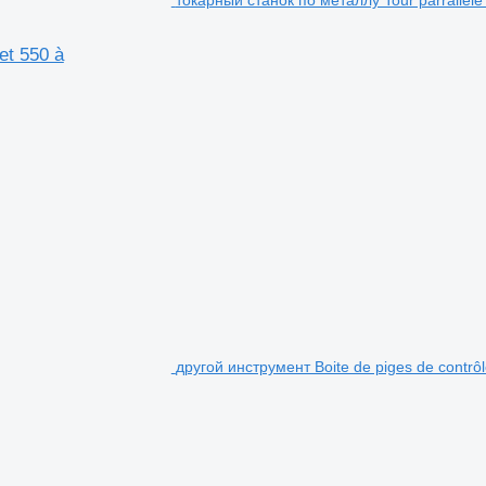
токарный станок по металлу Tour parrallèle
et 550 à
другой инструмент Boite de piges de contrô