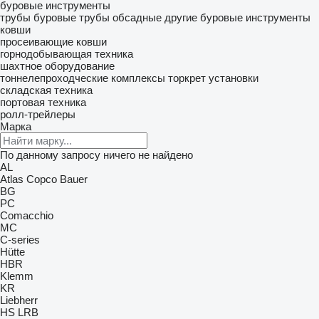
буровые инструменты
трубы буровые
трубы обсадные
другие буровые инструменты
ковши
просеивающие ковши
горнодобывающая техника
шахтное оборудование
тоннелепроходческие комплексы
торкрет установки
складская техника
портовая техника
ролл-трейлеры
Марка
По данному запросу ничего не найдено
AL
Atlas Copco
Bauer
BG
PC
Comacchio
MC
C-series
Hütte
HBR
Klemm
KR
Liebherr
HS
LRB